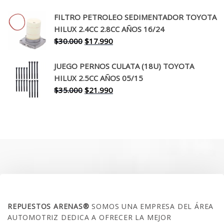
precio
precio
original
actual
FILTRO PETROLEO SEDIMENTADOR TOYOTA
era:
es:
HILUX 2.4CC 2.8CC AÑOS 16/24
$260.000.
$199.990.
El
El
$
30.000
$
17.990
precio
precio
original
actual
JUEGO PERNOS CULATA (18U) TOYOTA
era:
es:
HILUX 2.5CC AÑOS 05/15
$30.000.
$17.990.
El
El
$
35.000
$
21.990
precio
precio
original
actual
era:
es:
$35.000.
$21.990.
SOBRE NOSOTROS
REPUESTOS ARENAS®
SOMOS UNA EMPRESA DEL ÁREA
AUTOMOTRIZ DEDICA A OFRECER LA MEJOR