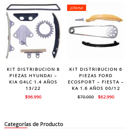
$180.000.
$159.
¡Oferta!
KIT DISTRIBUCION 8
KIT DISTRIBUCION 6
PIEZAS HYUNDAI –
PIEZAS FORD
KIA G4LC 1.4 AÑOS
ECOSPORT – FIESTA –
13/22
KA 1.6 AÑOS 00/12
El
El
$
96.990
$
70.000
$
62.990
precio
precio
original
actual
era:
es:
Categorías de Producto
$70.000.
$62.99