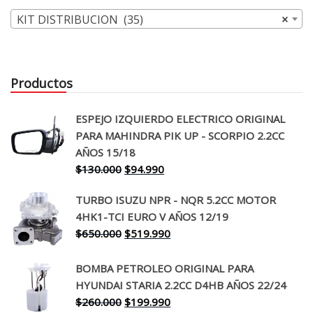
KIT DISTRIBUCION (35)
×
Productos
ESPEJO IZQUIERDO ELECTRICO ORIGINAL
PARA MAHINDRA PIK UP - SCORPIO 2.2CC
AÑOS 15/18
El
El
$
130.000
$
94.990
precio
precio
TURBO ISUZU NPR - NQR 5.2CC MOTOR
original
actual
4HK1-TCI EURO V AÑOS 12/19
era:
es:
El
El
$
650.000
$
519.990
$130.000.
$94.990.
precio
precio
original
actual
BOMBA PETROLEO ORIGINAL PARA
era:
es:
HYUNDAI STARIA 2.2CC D4HB AÑOS 22/24
$650.000.
$519.990.
El
El
$
260.000
$
199.990