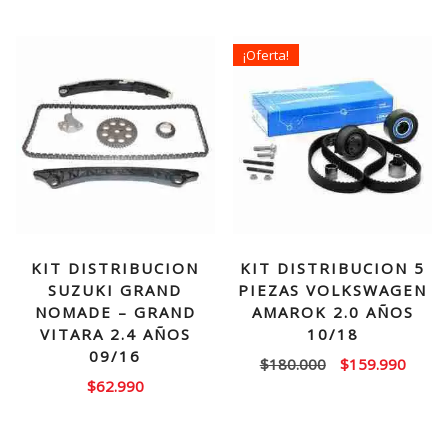
¡Oferta!
KIT DISTRIBUCION
KIT DISTRIBUCION 5
SUZUKI GRAND
PIEZAS VOLKSWAGEN
NOMADE – GRAND
AMAROK 2.0 AÑOS
VITARA 2.4 AÑOS
10/18
09/16
El
El
$
180.000
$
159.990
$
62.990
precio
precio
original
actual
era:
es: