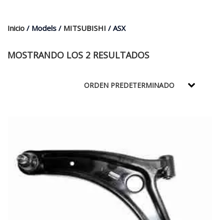
$35.000.
$21.990.
Inicio
/ Models /
MITSUBISHI
/ ASX
MOSTRANDO LOS 2 RESULTADOS