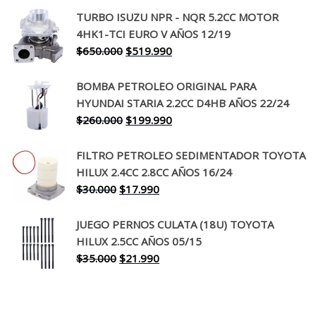
precio
precio
TURBO ISUZU NPR - NQR 5.2CC MOTOR
original
actual
4HK1-TCI EURO V AÑOS 12/19
era:
es:
El
El
$
650.000
$
519.990
$130.000.
$94.990.
precio
precio
original
actual
BOMBA PETROLEO ORIGINAL PARA
era:
es:
HYUNDAI STARIA 2.2CC D4HB AÑOS 22/24
$650.000.
$519.990.
El
El
$
260.000
$
199.990
precio
precio
original
actual
FILTRO PETROLEO SEDIMENTADOR TOYOTA
era:
es:
HILUX 2.4CC 2.8CC AÑOS 16/24
$260.000.
$199.990.
El
El
$
30.000
$
17.990
precio
precio
original
actual
JUEGO PERNOS CULATA (18U) TOYOTA
era:
es:
HILUX 2.5CC AÑOS 05/15
$30.000.
$17.990.
El
El
$
35.000
$
21.990
precio
precio
original
actual
era:
es: