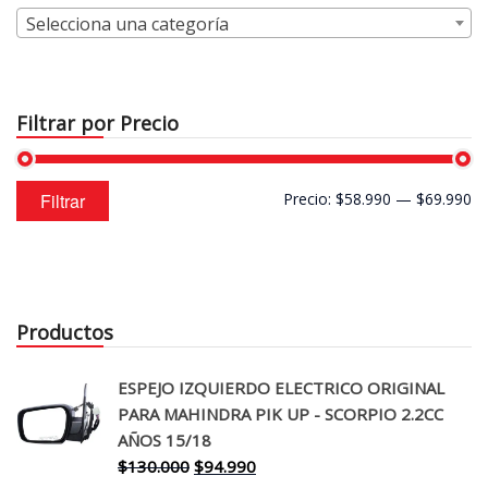
Selecciona una categoría
Filtrar por Precio
Precio
Precio
Filtrar
Precio:
$58.990
—
$69.990
mínimo
máximo
Productos
ESPEJO IZQUIERDO ELECTRICO ORIGINAL
PARA MAHINDRA PIK UP - SCORPIO 2.2CC
AÑOS 15/18
El
El
$
130.000
$
94.990