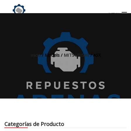
MENU
Búsqueda
de
productos
Inicio
/ Models /
MITSUBISHI
/ ASX
INICIO
TIENDA
MI CUENTA
Categorías de Producto