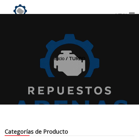
MENU
Búsqueda
de
productos
Inicio
/ TURBO
INICIO
TIENDA
MI CUENTA
Categorías de Producto