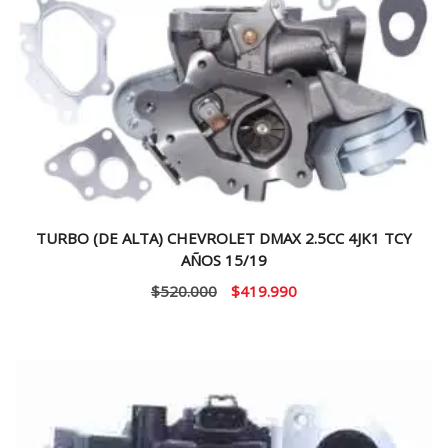
TURBO (DE ALTA) CHEVROLET DMAX 2.5CC 4JK1 TCY
AÑOS 15/19
El
El
$
520.000
$
419.990
precio
precio
original
actual
era:
es:
$520.000.
$419.990.