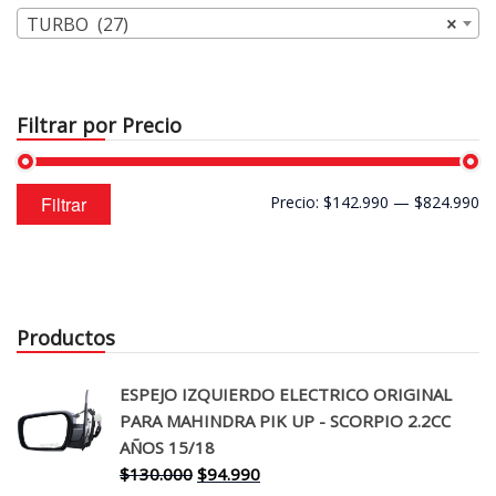
TURBO (27)
×
Filtrar por Precio
Precio
Precio
Filtrar
Precio:
$142.990
—
$824.990
mínimo
máximo
Productos
ESPEJO IZQUIERDO ELECTRICO ORIGINAL
PARA MAHINDRA PIK UP - SCORPIO 2.2CC
AÑOS 15/18
El
El
$
130.000
$
94.990