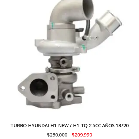
TURBO HYUNDAI H1 NEW / H1 TQ 2.5CC AÑOS 13/20
El
El
$
250.000
$
209.990