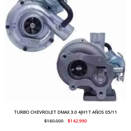
TURBO CHEVROLET DMAX 3.0 4JH1T AÑOS 05/11
El
El
$
180.000
$
142.990
precio
precio