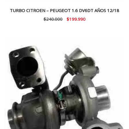
TURBO CITROEN – PEUGEOT 1.6 DV6DT AÑOS 12/18
El
El
$
240.000
$
199.990
precio
precio
original
actual
era:
es:
$240.000.
$199.990.