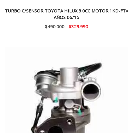
TURBO C/SENSOR TOYOTA HILUX 3.0CC MOTOR 1KD-FTV
AÑOS 06/15
El
El
$
490.000
$
329.990
precio
precio
original
actual
era:
es:
$490.000.
$329.990.