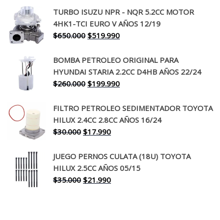
precio
precio
TURBO ISUZU NPR - NQR 5.2CC MOTOR
original
actual
4HK1-TCI EURO V AÑOS 12/19
era:
es:
El
El
$
650.000
$
519.990
$130.000.
$94.990.
precio
precio
original
actual
BOMBA PETROLEO ORIGINAL PARA
era:
es:
HYUNDAI STARIA 2.2CC D4HB AÑOS 22/24
$650.000.
$519.990.
El
El
$
260.000
$
199.990
precio
precio
original
actual
FILTRO PETROLEO SEDIMENTADOR TOYOTA
era:
es:
HILUX 2.4CC 2.8CC AÑOS 16/24
$260.000.
$199.990.
El
El
$
30.000
$
17.990
precio
precio
original
actual
JUEGO PERNOS CULATA (18U) TOYOTA
era:
es:
HILUX 2.5CC AÑOS 05/15
$30.000.
$17.990.
El
El
$
35.000
$
21.990
precio
precio
original
actual
era:
es: