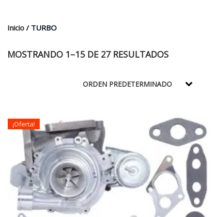
$35.000.
$21.990.
Inicio
/ TURBO
MOSTRANDO 1–15 DE 27 RESULTADOS
¡Oferta!