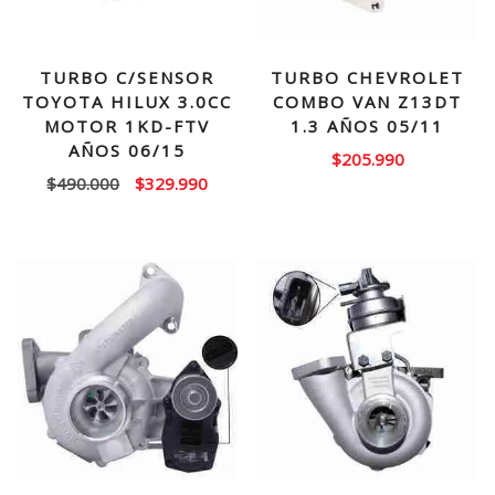
TURBO C/SENSOR
TURBO CHEVROLET
TOYOTA HILUX 3.0CC
COMBO VAN Z13DT
MOTOR 1KD-FTV
1.3 AÑOS 05/11
AÑOS 06/15
$
205.990
El
El
$
490.000
$
329.990
precio
precio
original
actual
era:
es:
$490.000.
$329.990.