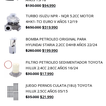
El
El
$
130.000
$
94.990
precio
precio
TURBO ISUZU NPR - NQR 5.2CC MOTOR
original
actual
4HK1-TCI EURO V AÑOS 12/19
era:
es:
El
El
$
650.000
$
519.990
$130.000.
$94.990.
precio
precio
original
actual
BOMBA PETROLEO ORIGINAL PARA
era:
es:
HYUNDAI STARIA 2.2CC D4HB AÑOS 22/24
$650.000.
$519.990.
El
El
$
260.000
$
199.990
precio
precio
original
actual
FILTRO PETROLEO SEDIMENTADOR TOYOTA
era:
es:
HILUX 2.4CC 2.8CC AÑOS 16/24
$260.000.
$199.990.
El
El
$
30.000
$
17.990
precio
precio
original
actual
JUEGO PERNOS CULATA (18U) TOYOTA
era:
es:
HILUX 2.5CC AÑOS 05/15
$30.000.
$17.990.
El
El
$
35.000
$
21.990
precio
precio