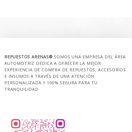
original
actual
era:
es:
$35.000.
$21.990.
SOBRE NOSOTROS
REPUESTOS ARENAS®
SOMOS UNA EMPRESA DEL ÁREA
AUTOMOTRIZ DEDICA A OFRECER LA MEJOR
EXPERIENCIA DE COMPRA DE REPUESTOS, ACCESORIOS
E INSUMOS A TRAVÉS DE UNA ATENCIÓN
PERSONALIZADA Y 100% SEGURA PARA TU
TRANQUILIDAD