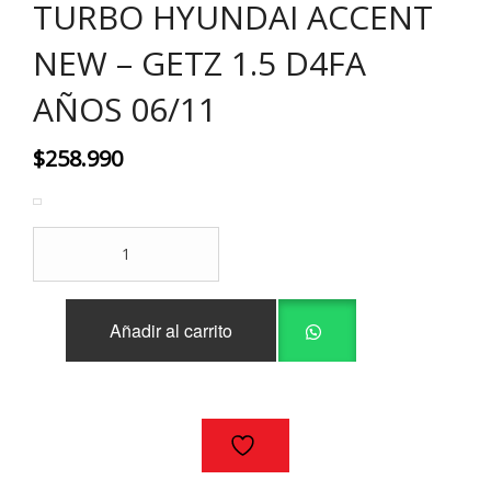
TURBO HYUNDAI ACCENT
NEW – GETZ 1.5 D4FA
AÑOS 06/11
$
258.990
TURBO
HYUNDAI
ACCENT
NEW
Añadir al carrito
-
GETZ
1.5
D4FA
AÑOS
06/11
cantidad