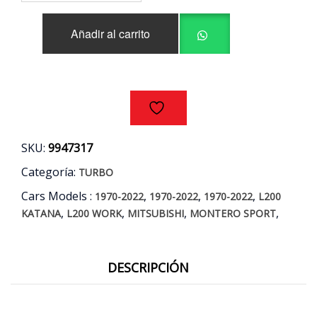
L200
KATANA
Añadir al carrito
-
WORK
-
MONTERO
SPORT
2.4
4N15
AÑOS
SKU:
9947317
16/19
cantidad
Categoría:
TURBO
Cars Models :
,
,
,
1970-2022
1970-2022
1970-2022
L200
,
,
,
,
KATANA
L200 WORK
MITSUBISHI
MONTERO SPORT
DESCRIPCIÓN