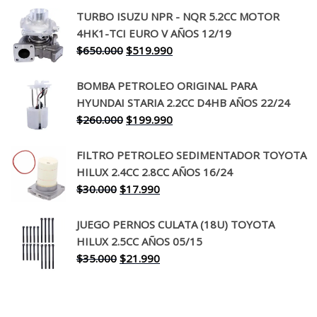
precio
precio
TURBO ISUZU NPR - NQR 5.2CC MOTOR
original
actual
4HK1-TCI EURO V AÑOS 12/19
era:
es:
El
El
$
650.000
$
519.990
$130.000.
$94.990.
precio
precio
original
actual
BOMBA PETROLEO ORIGINAL PARA
era:
es:
HYUNDAI STARIA 2.2CC D4HB AÑOS 22/24
$650.000.
$519.990.
El
El
$
260.000
$
199.990
precio
precio
original
actual
FILTRO PETROLEO SEDIMENTADOR TOYOTA
era:
es:
HILUX 2.4CC 2.8CC AÑOS 16/24
$260.000.
$199.990.
El
El
$
30.000
$
17.990
precio
precio
original
actual
JUEGO PERNOS CULATA (18U) TOYOTA
era:
es:
HILUX 2.5CC AÑOS 05/15
$30.000.
$17.990.
El
El
$
35.000
$
21.990
precio
precio
original
actual
era:
es: