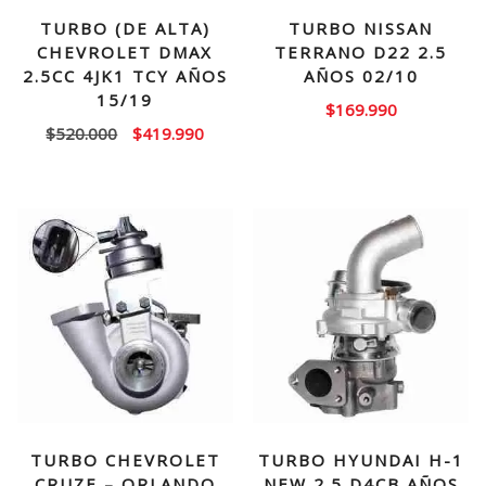
TURBO (DE ALTA)
TURBO NISSAN
CHEVROLET DMAX
TERRANO D22 2.5
2.5CC 4JK1 TCY AÑOS
AÑOS 02/10
15/19
$
169.990
El
El
$
520.000
$
419.990
precio
precio
original
actual
era:
es:
$520.000.
$419.990.
TURBO CHEVROLET
TURBO HYUNDAI H-1
CRUZE – ORLANDO
NEW 2.5 D4CB AÑOS