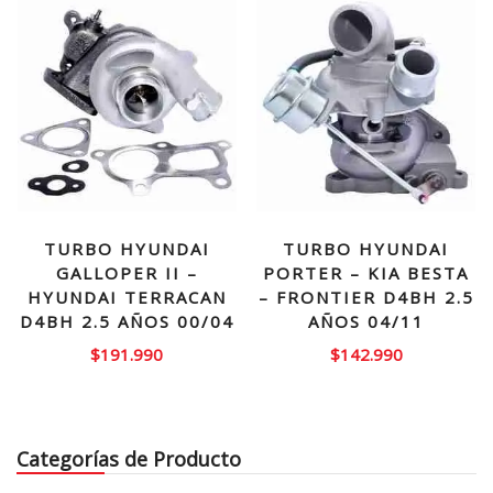
$520.000.
$419.990.
TURBO HYUNDAI
TURBO HYUNDAI
GALLOPER II –
PORTER – KIA BESTA
HYUNDAI TERRACAN
– FRONTIER D4BH 2.5
D4BH 2.5 AÑOS 00/04
AÑOS 04/11
$
191.990
$
142.990
Categorías de Producto