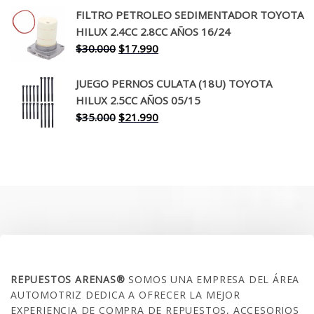
original
actual
FILTRO PETROLEO SEDIMENTADOR TOYOTA
era:
es:
HILUX 2.4CC 2.8CC AÑOS 16/24
$260.000.
$199.990.
El
El
$
30.000
$
17.990
precio
precio
original
actual
JUEGO PERNOS CULATA (18U) TOYOTA
era:
es:
HILUX 2.5CC AÑOS 05/15
$30.000.
$17.990.
El
El
$
35.000
$
21.990
precio
precio
original
actual
era:
es:
$35.000.
$21.990.
SOBRE NOSOTROS
REPUESTOS ARENAS®
SOMOS UNA EMPRESA DEL ÁREA
AUTOMOTRIZ DEDICA A OFRECER LA MEJOR
EXPERIENCIA DE COMPRA DE REPUESTOS, ACCESORIOS