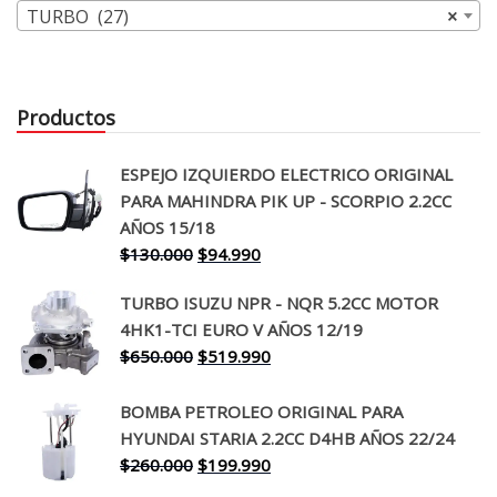
TURBO (27)
×
Productos
ESPEJO IZQUIERDO ELECTRICO ORIGINAL
PARA MAHINDRA PIK UP - SCORPIO 2.2CC
AÑOS 15/18
El
El
$
130.000
$
94.990
precio
precio
TURBO ISUZU NPR - NQR 5.2CC MOTOR
original
actual
4HK1-TCI EURO V AÑOS 12/19
era:
es:
El
El
$
650.000
$
519.990
$130.000.
$94.990.
precio
precio
original
actual
BOMBA PETROLEO ORIGINAL PARA
era:
es:
HYUNDAI STARIA 2.2CC D4HB AÑOS 22/24
$650.000.
$519.990.
El
El
$
260.000
$
199.990
precio
precio