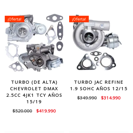
¡Oferta!
¡Oferta!
TURBO (DE ALTA)
TURBO JAC REFINE
CHEVROLET DMAX
1.9 SOHC AÑOS 12/15
2.5CC 4JK1 TCY AÑOS
El
El
$
349.990
$
314.990
15/19
precio
precio
El
El
$
520.000
$
419.990
original
actual
precio
precio
era:
es:
original
actual
$349.990.
$314.
era:
es: