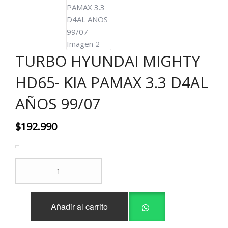
TURBO HYUNDAI MIGHTY
HD65- KIA PAMAX 3.3 D4AL
AÑOS 99/07
$
192.990
TURBO
HYUNDAI
MIGHTY
HD65-
Añadir al carrito
KIA
PAMAX
3.3