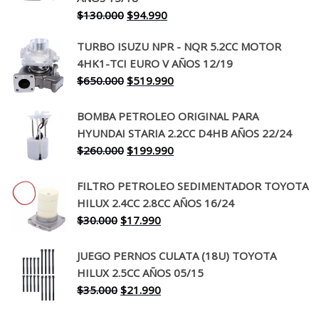
El
El
$
130.000
$
94.990
precio
precio
TURBO ISUZU NPR - NQR 5.2CC MOTOR
original
actual
4HK1-TCI EURO V AÑOS 12/19
era:
es:
El
El
$
650.000
$
519.990
$130.000.
$94.990.
precio
precio
original
actual
BOMBA PETROLEO ORIGINAL PARA
era:
es:
HYUNDAI STARIA 2.2CC D4HB AÑOS 22/24
$650.000.
$519.990.
El
El
$
260.000
$
199.990
precio
precio
original
actual
FILTRO PETROLEO SEDIMENTADOR TOYOTA
era:
es:
HILUX 2.4CC 2.8CC AÑOS 16/24
$260.000.
$199.990.
El
El
$
30.000
$
17.990
precio
precio
original
actual
JUEGO PERNOS CULATA (18U) TOYOTA
era:
es:
HILUX 2.5CC AÑOS 05/15
$30.000.
$17.990.
El
El
$
35.000
$
21.990
precio
precio