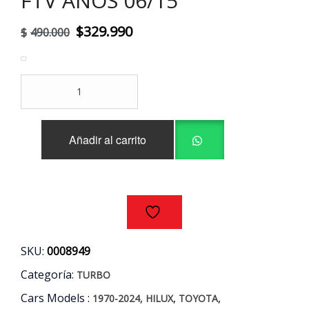
FTV AÑOS 06/15
El
El
$
329.990
$
490.000
precio
precio
original
actual
TURBO
era:
es:
C/SENSOR
TOYOTA
$490.000.
$329.990.
HILUX
Añadir al carrito
3.0CC
MOTOR
1KD-
FTV
AÑOS
06/15
cantidad
SKU:
0008949
Categoría:
TURBO
Cars Models :
,
,
,
1970-2024
HILUX
TOYOTA