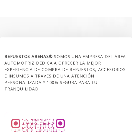
original
actual
era:
es:
$35.000.
$21.990.
SOBRE NOSOTROS
REPUESTOS ARENAS®
SOMOS UNA EMPRESA DEL ÁREA
AUTOMOTRIZ DEDICA A OFRECER LA MEJOR
EXPERIENCIA DE COMPRA DE REPUESTOS, ACCESORIOS
E INSUMOS A TRAVÉS DE UNA ATENCIÓN
PERSONALIZADA Y 100% SEGURA PARA TU
TRANQUILIDAD