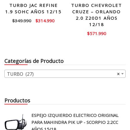
TURBO JAC REFINE
TURBO CHEVROLET
1.9 SOHC AÑOS 12/15
CRUZE – ORLANDO
2.0 Z20D1 AÑOS
El
El
$
349.990
$
314.990
12/18
precio
precio
$
571.990
original
actual
era:
es:
$349.990.
$314.990.
Categorías de Producto
TURBO (27)
×
Productos
ESPEJO IZQUIERDO ELECTRICO ORIGINAL
PARA MAHINDRA PIK UP - SCORPIO 2.2CC
AÑOS 15/18