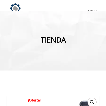
MENU
Búsqueda
de
TIENDA
productos
INICIO
TIENDA
MI CUENTA
¡Oferta!