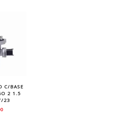
 C/BASE
O 2 1.5
7/23
90