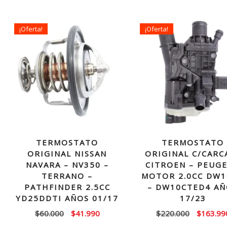
¡Oferta!
¡Oferta!
TERMOSTATO
TERMOSTATO
ORIGINAL NISSAN
ORIGINAL C/CARC
NAVARA – NV350 –
CITROEN – PEUG
TERRANO –
MOTOR 2.0CC DW
PATHFINDER 2.5CC
– DW10CTED4 A
YD25DDTI AÑOS 01/17
17/23
El
El
El
$
60.000
$
41.990
$
220.000
$
163.99
precio
precio
precio