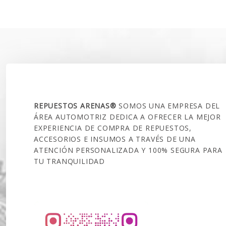
original
actual
original
era:
es:
era:
$60.000.
$41.990.
$220.00
SOBRE NOSOTROS
REPUESTOS ARENAS®
SOMOS UNA EMPRESA DEL
ÁREA AUTOMOTRIZ DEDICA A OFRECER LA MEJOR
EXPERIENCIA DE COMPRA DE REPUESTOS,
ACCESORIOS E INSUMOS A TRAVÉS DE UNA
ATENCIÓN PERSONALIZADA Y 100% SEGURA PARA
TU TRANQUILIDAD