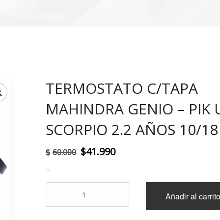
TERMOSTATO C/TAPA
!
MAHINDRA GENIO – PIK 
SCORPIO 2.2 AÑOS 10/18
El
El
$
41.990
$
60.000
precio
precio
original
actual
TERMOSTATO
Añadir al carrit
era:
es:
C/TAPA
MAHINDRA
$60.000.
$41.990.
GENIO