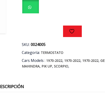
-
PIK
UP
-
SCORPIO
2.2
AÑOS
10/18
cantidad
SKU:
0024005
Categoría:
TERMOSTATO
Cars Models :
,
,
,
1970-2022
1970-2022
1970-2022
GE
,
,
,
MAHINDRA
PIK UP
SCORPIO
ESCRIPCIÓN