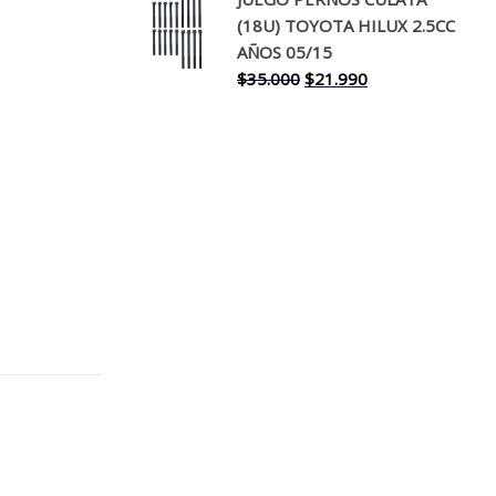
original
actual
(18U) TOYOTA HILUX 2.5CC
era:
es:
AÑOS 05/15
$30.000.
$17.990.
El
El
$
35.000
$
21.990
precio
precio
original
actual
era:
es:
$35.000.
$21.990.