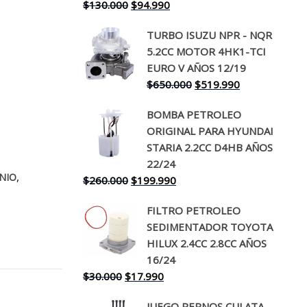
El
El
$
130.000
$
94.990
precio
precio
TURBO ISUZU NPR - NQR
original
actual
5.2CC MOTOR 4HK1-TCI
era:
es:
EURO V AÑOS 12/19
$130.000.
$94.990.
El
El
$
650.000
$
519.990
precio
precio
BOMBA PETROLEO
original
actual
ORIGINAL PARA HYUNDAI
era:
es:
STARIA 2.2CC D4HB AÑOS
$650.000.
$519.990.
22/24
,
NIO
El
El
$
260.000
$
199.990
precio
precio
FILTRO PETROLEO
original
actual
SEDIMENTADOR TOYOTA
era:
es:
HILUX 2.4CC 2.8CC AÑOS
$260.000.
$199.990.
16/24
El
El
$
30.000
$
17.990
precio
precio
JUEGO PERNOS CULATA