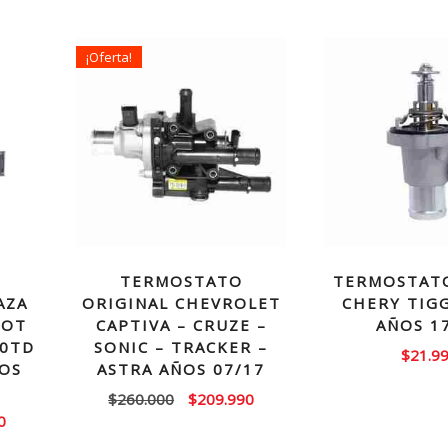
¡Oferta!
TERMOSTATO
TERMOSTATO
AZA
ORIGINAL CHEVROLET
CHERY TIGG
EOT
CAPTIVA – CRUZE –
AÑOS 1
10TD
SONIC – TRACKER –
$
21.9
ÑOS
ASTRA AÑOS 07/17
El
El
$
260.000
$
209.990
El
0
precio
precio
precio
original
actual