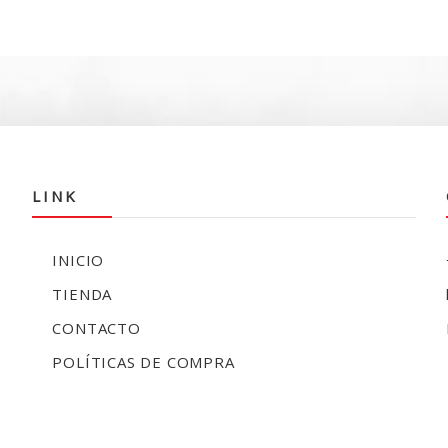
actual
era:
es:
es:
$260.000.
$209.990.
0.
$163.990.
LINK
INICIO
TIENDA
CONTACTO
POLÍTICAS DE COMPRA