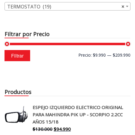
TERMOSTATO (19)
×
Filtrar por Precio
Precio
Precio
Filtrar
Precio:
$9.990
—
$209.990
mínimo
máximo
Productos
ESPEJO IZQUIERDO ELECTRICO ORIGINAL
PARA MAHINDRA PIK UP - SCORPIO 2.2CC
AÑOS 15/18
El
El
$
130.000
$
94.990