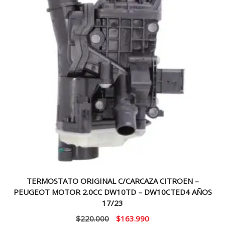
TERMOSTATO ORIGINAL C/CARCAZA CITROEN –
PEUGEOT MOTOR 2.0CC DW10TD – DW10CTED4 AÑOS
17/23
El
El
$
220.000
$
163.990