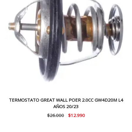
TERMOSTATO GREAT WALL POER 2.0CC GW4D20M L4
AÑOS 20/23
El
El
$
26.000
$
12.990
precio
precio
original
actual