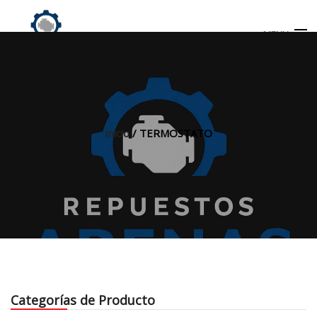
MENU
Búsqueda
de
productos
Inicio
/ TERMOSTATO
INICIO
TIENDA
MI CUENTA
Categorías de Producto