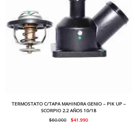
TERMOSTATO C/TAPA MAHINDRA GENIO – PIK UP –
SCORPIO 2.2 AÑOS 10/18
El
El
$
60.000
$
41.990
precio
precio
original
actual