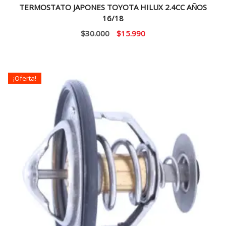
TERMOSTATO JAPONES TOYOTA HILUX 2.4CC AÑOS
16/18
El
El
$
30.000
$
15.990
precio
precio
original
actual
era:
es:
¡Oferta!
$30.000.
$15.990.