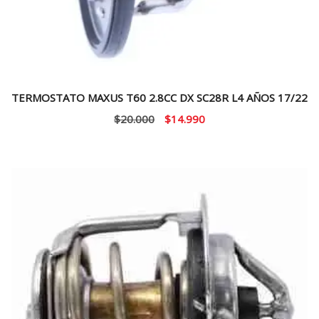
TERMOSTATO MAXUS T60 2.8CC DX SC28R L4 AÑOS 17/22
El
El
$
20.000
$
14.990
precio
precio
original
actual
era:
es:
$20.000.
$14.990.