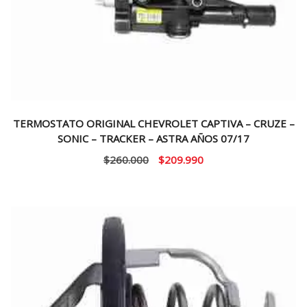
TERMOSTATO ORIGINAL CHEVROLET CAPTIVA – CRUZE –
SONIC – TRACKER – ASTRA AÑOS 07/17
El
El
$
260.000
$
209.990
precio
precio
original
actual
era:
es:
$260.000.
$209.990.