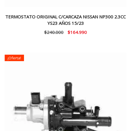
TERMOSTATO ORIGINAL C/CARCAZA NISSAN NP300 2.3CC
YS23 AÑOS 15/23
El
El
$
240.000
$
164.990
precio
precio
original
actual
era:
es:
¡Oferta!
$240.000.
$164.990.