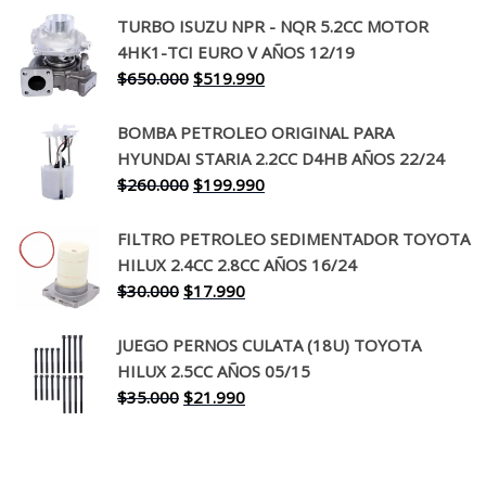
precio
precio
TURBO ISUZU NPR - NQR 5.2CC MOTOR
original
actual
4HK1-TCI EURO V AÑOS 12/19
era:
es:
El
El
$
650.000
$
519.990
$130.000.
$94.990.
precio
precio
original
actual
BOMBA PETROLEO ORIGINAL PARA
era:
es:
HYUNDAI STARIA 2.2CC D4HB AÑOS 22/24
$650.000.
$519.990.
El
El
$
260.000
$
199.990
precio
precio
original
actual
FILTRO PETROLEO SEDIMENTADOR TOYOTA
era:
es:
HILUX 2.4CC 2.8CC AÑOS 16/24
$260.000.
$199.990.
El
El
$
30.000
$
17.990
precio
precio
original
actual
JUEGO PERNOS CULATA (18U) TOYOTA
era:
es:
HILUX 2.5CC AÑOS 05/15
$30.000.
$17.990.
El
El
$
35.000
$
21.990
precio
precio
original
actual
era:
es: