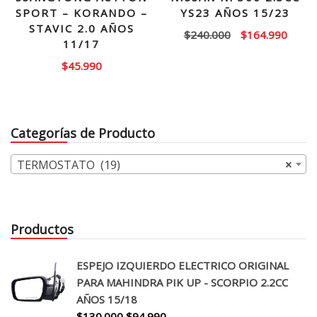
SPORT – KORANDO –
YS23 AÑOS 15/23
STAVIC 2.0 AÑOS
El
El
$
240.000
$
164.990
11/17
precio
precio
$
45.990
original
actual
era:
es:
$240.000.
$164.
Categorías de Producto
TERMOSTATO (19)
×
Productos
ESPEJO IZQUIERDO ELECTRICO ORIGINAL
PARA MAHINDRA PIK UP - SCORPIO 2.2CC
AÑOS 15/18
El
El
$
130.000
$
94.990