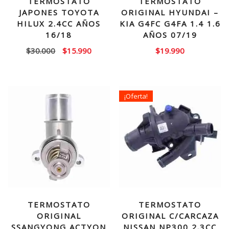
TERMOSTATO
TERMOSTATO
JAPONES TOYOTA
ORIGINAL HYUNDAI –
HILUX 2.4CC AÑOS
KIA G4FC G4FA 1.4 1.6
16/18
AÑOS 07/19
El
El
$
30.000
$
15.990
$
19.990
precio
precio
original
actual
era:
es:
¡Oferta!
$30.000.
$15.990.
TERMOSTATO
TERMOSTATO
ORIGINAL
ORIGINAL C/CARCAZA
SSANGYONG ACTYON
NISSAN NP300 2.3CC