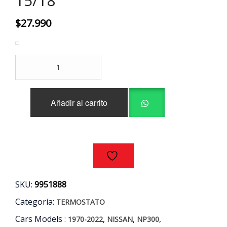
15/18
$
27.990
TERMOSTATO
COMPLETO
NISSAN
NP300
Añadir al carrito
2.3
AÑOS
15/18
cantidad
SKU:
9951888
Categoría:
TERMOSTATO
Cars Models :
,
,
,
1970-2022
NISSAN
NP300