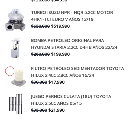
precio
precio
TURBO ISUZU NPR - NQR 5.2CC MOTOR
original
actual
4HK1-TCI EURO V AÑOS 12/19
era:
es:
El
El
$
650.000
$
519.990
$130.000.
$94.990.
precio
precio
original
actual
BOMBA PETROLEO ORIGINAL PARA
era:
es:
HYUNDAI STARIA 2.2CC D4HB AÑOS 22/24
$650.000.
$519.990.
El
El
$
260.000
$
199.990
precio
precio
original
actual
FILTRO PETROLEO SEDIMENTADOR TOYOTA
era:
es:
HILUX 2.4CC 2.8CC AÑOS 16/24
$260.000.
$199.990.
El
El
$
30.000
$
17.990
precio
precio
original
actual
JUEGO PERNOS CULATA (18U) TOYOTA
era:
es:
HILUX 2.5CC AÑOS 05/15
$30.000.
$17.990.
El
El
$
35.000
$
21.990
precio
precio
original
actual