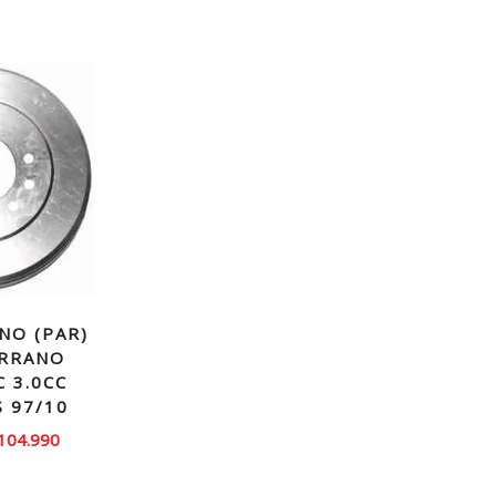
NO (PAR)
ERRANO
C 3.0CC
S 97/10
El
104.990
recio
precio
iginal
actual