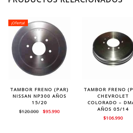
¡Oferta!
TAMBOR FRENO (PAR)
TAMBOR FRENO (P
NISSAN NP300 AÑOS
CHEVROLET
15/20
COLORADO – DM
AÑOS 05/14
El
El
$
120.000
$
95.990
$
106.990
precio
precio
original
actual
era:
es: