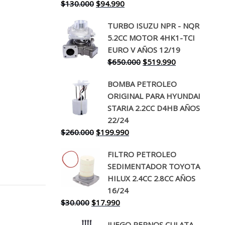
El
El
$
130.000
$
94.990
precio
precio
TURBO ISUZU NPR - NQR
original
actual
5.2CC MOTOR 4HK1-TCI
era:
es:
EURO V AÑOS 12/19
$130.000.
$94.990.
El
El
$
650.000
$
519.990
precio
precio
BOMBA PETROLEO
original
actual
ORIGINAL PARA HYUNDAI
era:
es:
STARIA 2.2CC D4HB AÑOS
$650.000.
$519.990.
22/24
El
El
$
260.000
$
199.990
precio
precio
FILTRO PETROLEO
original
actual
SEDIMENTADOR TOYOTA
era:
es:
HILUX 2.4CC 2.8CC AÑOS
$260.000.
$199.990.
16/24
El
El
$
30.000
$
17.990
precio
precio
JUEGO PERNOS CULATA