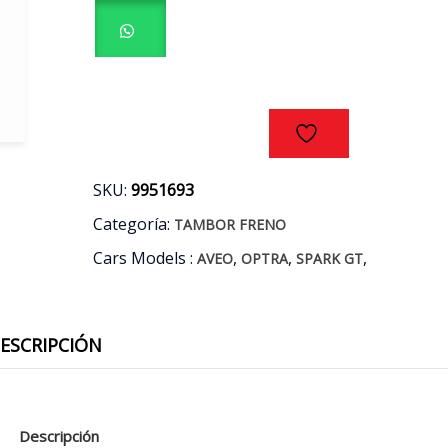
AVEO
-
OPTRA
-
SPARK
GT
04/16
cantidad
SKU:
9951693
Categoría:
TAMBOR FRENO
Cars Models :
,
,
,
AVEO
OPTRA
SPARK GT
ESCRIPCIÓN
Descripción