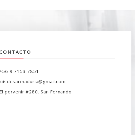
ra:
es:
130.000.
$104.990.
CONTACTO
+56 9 7153 7851
luisdesarmaduria@gmail.com
El porvenir #280, San Fernando