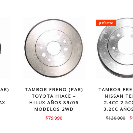
¡Oferta!
AR)
TAMBOR FRENO (PAR)
TAMBOR FRE
TOYOTA HIACE –
NISSAN T
AX
HILUX AÑOS 89/06
2.4CC 2.5C
MODELOS 2WD
3.2CC AÑO
El
$
79.990
$
130.000
$
p
or