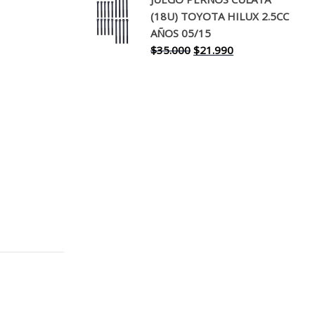
original
actual
(18U) TOYOTA HILUX 2.5CC
era:
es:
AÑOS 05/15
$30.000.
$17.990.
El
El
$
35.000
$
21.990
precio
precio
original
actual
era:
es:
$35.000.
$21.990.