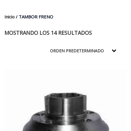
$35.000.
$21.990.
Inicio
/ TAMBOR FRENO
MOSTRANDO LOS 14 RESULTADOS