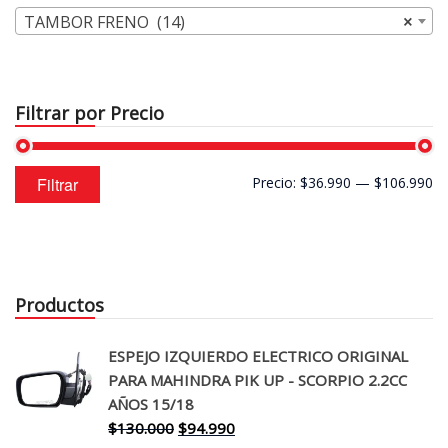
TAMBOR FRENO (14)
×
Filtrar por Precio
Precio
Precio
Filtrar
Precio:
$36.990
—
$106.990
mínimo
máximo
Productos
ESPEJO IZQUIERDO ELECTRICO ORIGINAL
PARA MAHINDRA PIK UP - SCORPIO 2.2CC
AÑOS 15/18
El
El
$
130.000
$
94.990