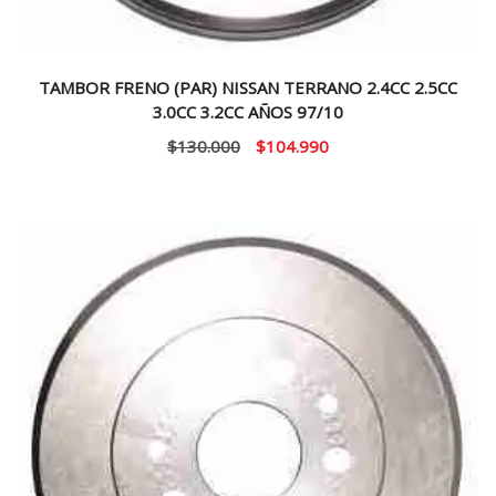
TAMBOR FRENO (PAR) NISSAN TERRANO 2.4CC 2.5CC
3.0CC 3.2CC AÑOS 97/10
El
El
$
130.000
$
104.990
precio
precio
original
actual
era:
es:
$130.000.
$104.990.