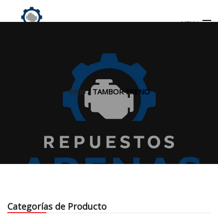
MENU
Búsqueda
de
productos
Inicio
/ TAMBOR FRENO
INICIO
TIENDA
MI CUENTA
Categorías de Producto