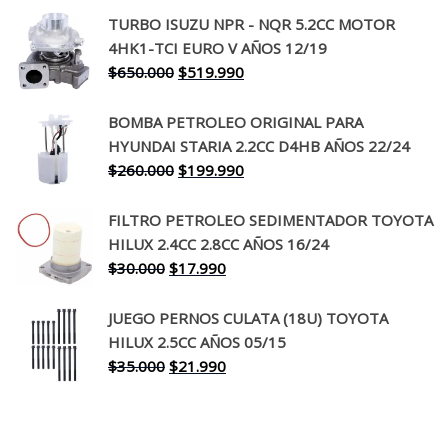
precio
precio
TURBO ISUZU NPR - NQR 5.2CC MOTOR
original
actual
4HK1-TCI EURO V AÑOS 12/19
era:
es:
El
El
$
650.000
$
519.990
$130.000.
$94.990.
precio
precio
original
actual
BOMBA PETROLEO ORIGINAL PARA
era:
es:
HYUNDAI STARIA 2.2CC D4HB AÑOS 22/24
$650.000.
$519.990.
El
El
$
260.000
$
199.990
precio
precio
original
actual
FILTRO PETROLEO SEDIMENTADOR TOYOTA
era:
es:
HILUX 2.4CC 2.8CC AÑOS 16/24
$260.000.
$199.990.
El
El
$
30.000
$
17.990
precio
precio
original
actual
JUEGO PERNOS CULATA (18U) TOYOTA
era:
es:
HILUX 2.5CC AÑOS 05/15
$30.000.
$17.990.
El
El
$
35.000
$
21.990
precio
precio
original
actual
era:
es: