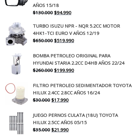
AÑOS 15/18
El
El
$
130.000
$
94.990
precio
precio
TURBO ISUZU NPR - NQR 5.2CC MOTOR
original
actual
4HK1-TCI EURO V AÑOS 12/19
era:
es:
El
El
$
650.000
$
519.990
$130.000.
$94.990.
precio
precio
original
actual
BOMBA PETROLEO ORIGINAL PARA
era:
es:
HYUNDAI STARIA 2.2CC D4HB AÑOS 22/24
$650.000.
$519.990.
El
El
$
260.000
$
199.990
precio
precio
original
actual
FILTRO PETROLEO SEDIMENTADOR TOYOTA
era:
es:
HILUX 2.4CC 2.8CC AÑOS 16/24
$260.000.
$199.990.
El
El
$
30.000
$
17.990
precio
precio
original
actual
JUEGO PERNOS CULATA (18U) TOYOTA
era:
es:
HILUX 2.5CC AÑOS 05/15
$30.000.
$17.990.
El
El
$
35.000
$
21.990