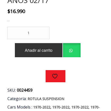
AÑOS 02/17
$
16.990
ROTULAS
INFERIORES
(PAR)
CITROEN
Añadir al carrito
-
PEUGEOT
AÑOS
02/17
cantidad
SKU:
0024459
Categoría:
ROTULA SUSPENSION
Cars Models :
,
,
,
1970-2022
1970-2022
1970-2022
1970-