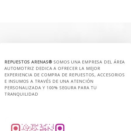
precio
precio
original
actual
era:
es:
$35.000.
$21.990.
SOBRE NOSOTROS
REPUESTOS ARENAS®
SOMOS UNA EMPRESA DEL ÁREA
AUTOMOTRIZ DEDICA A OFRECER LA MEJOR
EXPERIENCIA DE COMPRA DE REPUESTOS, ACCESORIOS
E INSUMOS A TRAVÉS DE UNA ATENCIÓN
PERSONALIZADA Y 100% SEGURA PARA TU
TRANQUILIDAD