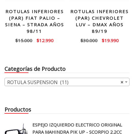
ROTULAS INFERIORES
ROTULAS INFERIORES
(PAR) FIAT PALIO –
(PAR) CHEVROLET
SIENA – STRADA AÑOS
LUV – DMAX AÑOS
98/11
89/19
El
El
El
El
$
15.000
$
12.990
$
30.000
$
19.990
precio
precio
precio
precio
original
actual
original
actual
era:
es:
era:
es:
Categorías de Producto
$15.000.
$12.990.
$30.000.
$19.99
ROTULA SUSPENSION (11)
×
Productos
ESPEJO IZQUIERDO ELECTRICO ORIGINAL
PARA MAHINDRA PIK UP - SCORPIO 2.2CC