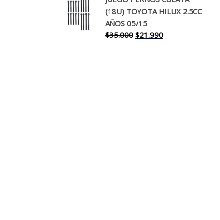
original
actual
(18U) TOYOTA HILUX 2.5CC
era:
es:
AÑOS 05/15
$30.000.
$17.990.
El
El
$
35.000
$
21.990
precio
precio
original
actual
era:
es:
$35.000.
$21.990.