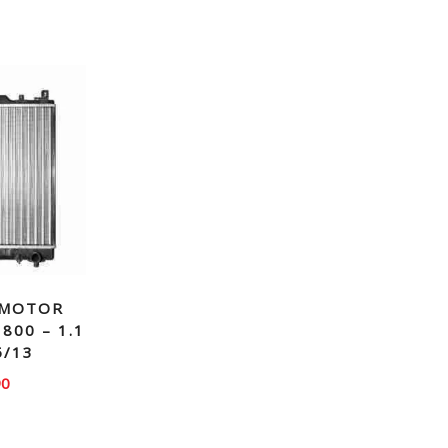
 MOTOR
800 – 1.1
5/13
90