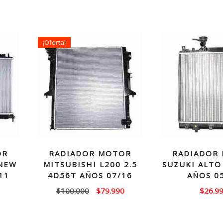
¡Oferta!
OR
RADIADOR MOTOR
RADIADOR
 NEW
MITSUBISHI L200 2.5
SUZUKI ALTO 
11
4D56T AÑOS 07/16
AÑOS 0
El
El
$
100.000
$
79.990
$
26.9
precio
precio
original
actual