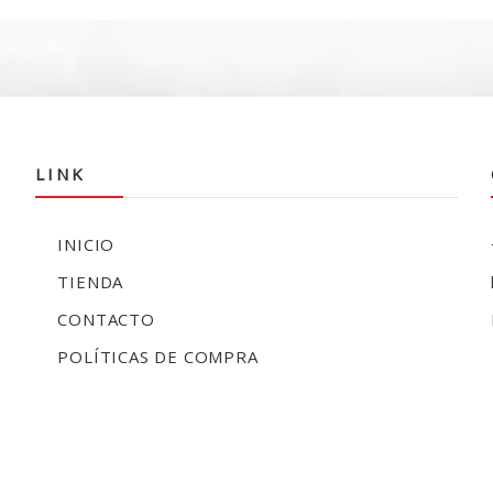
era:
es:
$100.000.
$79.990.
LINK
INICIO
TIENDA
CONTACTO
POLÍTICAS DE COMPRA