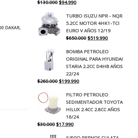
El
El
$
130.000
$
94.990
precio
precio
TURBO ISUZU NPR - NQR
original
actual
5.2CC MOTOR 4HK1-TCI
era:
es:
,
00 DAKAR
EURO V AÑOS 12/19
$130.000.
$94.990.
El
El
$
650.000
$
519.990
precio
precio
BOMBA PETROLEO
original
actual
ORIGINAL PARA HYUNDAI
era:
es:
STARIA 2.2CC D4HB AÑOS
$650.000.
$519.990.
22/24
El
El
$
260.000
$
199.990
precio
precio
FILTRO PETROLEO
original
actual
SEDIMENTADOR TOYOTA
era:
es:
HILUX 2.4CC 2.8CC AÑOS
$260.000.
$199.990.
16/24
El
El
$
30.000
$
17.990
precio
precio
JUEGO PERNOS CULATA