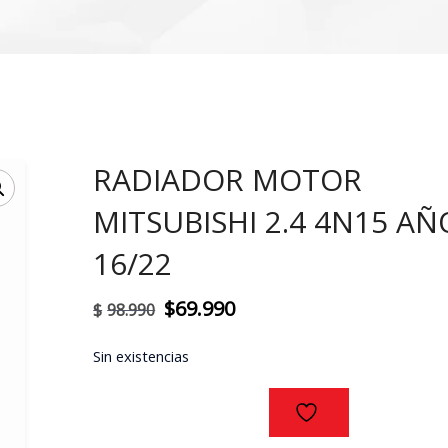
RADIADOR MOTOR
!
MITSUBISHI 2.4 4N15 AÑ
16/22
El
El
$
69.990
$
98.990
precio
precio
Sin existencias
original
actual
era:
es:
$98.990.
$69.990.