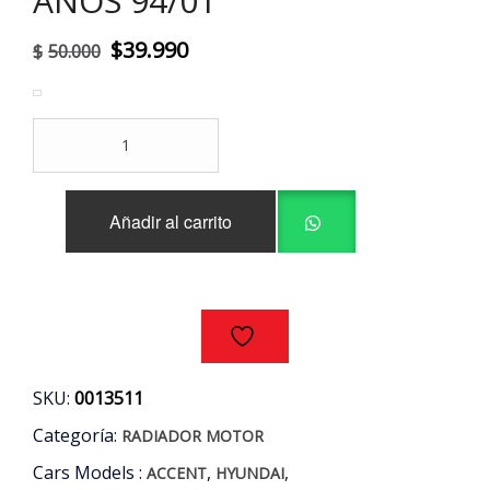
AÑOS 94/01
El
El
$
39.990
$
50.000
precio
precio
original
actual
RADIADOR
era:
es:
MOTOR
HYUNDAI
$50.000.
$39.990.
ACCENT
Añadir al carrito
1.3
1.5
AÑOS
94/01
cantidad
SKU:
0013511
Categoría:
RADIADOR MOTOR
Cars Models :
,
,
ACCENT
HYUNDAI