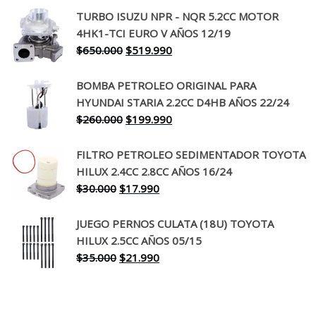
precio
precio
TURBO ISUZU NPR - NQR 5.2CC MOTOR
original
actual
4HK1-TCI EURO V AÑOS 12/19
era:
es:
El
El
$
650.000
$
519.990
$130.000.
$94.990.
precio
precio
original
actual
BOMBA PETROLEO ORIGINAL PARA
era:
es:
HYUNDAI STARIA 2.2CC D4HB AÑOS 22/24
$650.000.
$519.990.
El
El
$
260.000
$
199.990
precio
precio
original
actual
FILTRO PETROLEO SEDIMENTADOR TOYOTA
era:
es:
HILUX 2.4CC 2.8CC AÑOS 16/24
$260.000.
$199.990.
El
El
$
30.000
$
17.990
precio
precio
original
actual
JUEGO PERNOS CULATA (18U) TOYOTA
era:
es:
HILUX 2.5CC AÑOS 05/15
$30.000.
$17.990.
El
El
$
35.000
$
21.990
precio
precio
original
actual
era:
es: