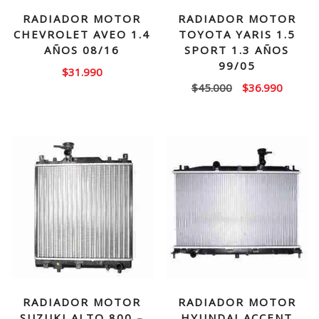
RADIADOR MOTOR
RADIADOR MOTOR
CHEVROLET AVEO 1.4
TOYOTA YARIS 1.5
AÑOS 08/16
SPORT 1.3 AÑOS
99/05
$
31.990
El
El
$
45.000
$
36.990
precio
precio
original
actual
era:
es:
$45.000.
$36.99
RADIADOR MOTOR
RADIADOR MOTOR
SUZUKI ALTO 800 –
HYUNDAI ACCENT