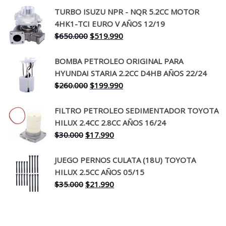
precio
precio
TURBO ISUZU NPR - NQR 5.2CC MOTOR
original
actual
4HK1-TCI EURO V AÑOS 12/19
era:
es:
El
El
$
650.000
$
519.990
$130.000.
$94.990.
precio
precio
original
actual
BOMBA PETROLEO ORIGINAL PARA
era:
es:
HYUNDAI STARIA 2.2CC D4HB AÑOS 22/24
$650.000.
$519.990.
El
El
$
260.000
$
199.990
precio
precio
original
actual
FILTRO PETROLEO SEDIMENTADOR TOYOTA
era:
es:
HILUX 2.4CC 2.8CC AÑOS 16/24
$260.000.
$199.990.
El
El
$
30.000
$
17.990
precio
precio
original
actual
JUEGO PERNOS CULATA (18U) TOYOTA
era:
es:
HILUX 2.5CC AÑOS 05/15
$30.000.
$17.990.
El
El
$
35.000
$
21.990
precio
precio
original
actual
era:
es: