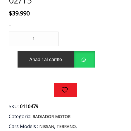
02/15
$
39.990
RADIADOR
MOTOR
NISSAN
TERRANO
Añadir al carrito
D22
2.5
AÑOS
02/15
cantidad
SKU:
0110479
Categoría:
RADIADOR MOTOR
Cars Models :
,
,
NISSAN
TERRANO