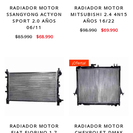
RADIADOR MOTOR
RADIADOR MOTOR
SSANGYONG ACTYON
MITSUBISHI 2.4 4N15
SPORT 2.0 AÑOS
AÑOS 16/22
06/11
El
El
$
98.990
$
69.990
El
El
$
85.990
$
68.990
precio
precio
precio
precio
original
actual
original
actual
era:
es:
era:
es:
$98.990.
$69.99
¡Oferta!
$85.990.
$68.990.
RADIADOR MOTOR
RADIADOR MOTOR
FIAT FIORINO 1.7
CHEVROLET DMAX