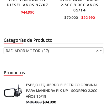
DIESEL AÑOS 97/07
2.5CC 3.0CC AÑOS
05/14
$
44.990
El
El
$
70.000
$
52.990
precio
precio
original
actual
era:
es:
Categorías de Producto
$70.000.
$52.99
RADIADOR MOTOR (57)
×
Productos
ESPEJO IZQUIERDO ELECTRICO ORIGINAL
PARA MAHINDRA PIK UP - SCORPIO 2.2CC
AÑOS 15/18
El
El
$
130.000
$
94.990