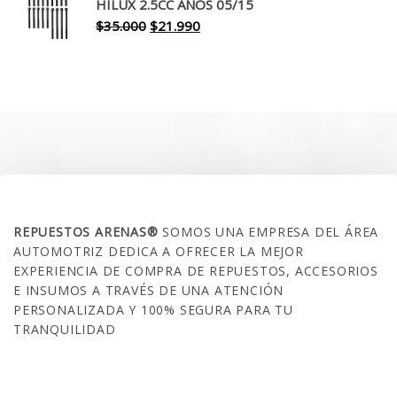
era:
es:
HILUX 2.5CC AÑOS 05/15
$30.000.
$17.990.
El
El
$
35.000
$
21.990
precio
precio
original
actual
era:
es:
$35.000.
$21.990.
SOBRE NOSOTROS
REPUESTOS ARENAS®
SOMOS UNA EMPRESA DEL ÁREA
AUTOMOTRIZ DEDICA A OFRECER LA MEJOR
EXPERIENCIA DE COMPRA DE REPUESTOS, ACCESORIOS
E INSUMOS A TRAVÉS DE UNA ATENCIÓN
PERSONALIZADA Y 100% SEGURA PARA TU
TRANQUILIDAD