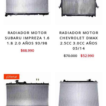
RADIADOR MOTOR
RADIADOR MOTOR
SUBARU IMPREZA 1.6
CHEVROLET DMAX
1.8 2.0 AÑOS 93/98
2.5CC 3.0CC AÑOS
05/14
$
68.990
El
El
$
70.000
$
52.990
precio
precio
original
actual
era:
es:
¡Oferta!
$70.000.
$52.99