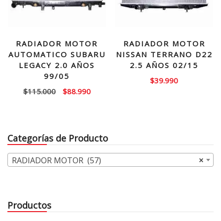
RADIADOR MOTOR
RADIADOR MOTOR
AUTOMATICO SUBARU
NISSAN TERRANO D22
LEGACY 2.0 AÑOS
2.5 AÑOS 02/15
99/05
$
39.990
El
El
$
115.000
$
88.990
precio
precio
original
actual
era:
es:
Categorías de Producto
$115.000.
$88.990.
RADIADOR MOTOR (57)
×
Productos