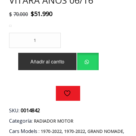
VITARA AÑOS 06/16
El
El
$
51.990
$
70.000
precio
precio
original
actual
RADIADOR
era:
es:
MOTOR
SUZUKI
$70.000.
$51.990.
GRAND
Añadir al carrito
NOMADE
-
GRAND
VITARA
AÑOS
06/16
cantidad
SKU:
0014842
Categoría:
RADIADOR MOTOR
Cars Models :
,
,
,
1970-2022
1970-2022
GRAND NOMADE