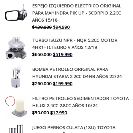
ESPEJO IZQUIERDO ELECTRICO ORIGINAL
PARA MAHINDRA PIK UP - SCORPIO 2.2CC
AÑOS 15/18
El
El
$
130.000
$
94.990
precio
precio
TURBO ISUZU NPR - NQR 5.2CC MOTOR
original
actual
4HK1-TCI EURO V AÑOS 12/19
era:
es:
El
El
$
650.000
$
519.990
$130.000.
$94.990.
precio
precio
original
actual
BOMBA PETROLEO ORIGINAL PARA
era:
es:
HYUNDAI STARIA 2.2CC D4HB AÑOS 22/24
$650.000.
$519.990.
El
El
$
260.000
$
199.990
precio
precio
original
actual
FILTRO PETROLEO SEDIMENTADOR TOYOTA
era:
es:
HILUX 2.4CC 2.8CC AÑOS 16/24
$260.000.
$199.990.
El
El
$
30.000
$
17.990
precio
precio
original
actual
JUEGO PERNOS CULATA (18U) TOYOTA