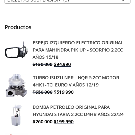
Productos
ESPEJO IZQUIERDO ELECTRICO ORIGINAL
PARA MAHINDRA PIK UP - SCORPIO 2.2CC
AÑOS 15/18
El
El
$
130.000
$
94.990
precio
precio
TURBO ISUZU NPR - NQR 5.2CC MOTOR
original
actual
4HK1-TCI EURO V AÑOS 12/19
era:
es:
El
El
$
650.000
$
519.990
$130.000.
$94.990.
precio
precio
original
actual
BOMBA PETROLEO ORIGINAL PARA
era:
es:
HYUNDAI STARIA 2.2CC D4HB AÑOS 22/24
$650.000.
$519.990.
El
El
$
260.000
$
199.990
precio
precio