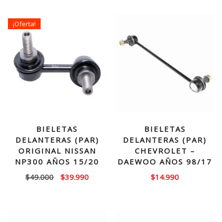
¡Oferta!
BIELETAS
BIELETAS
DELANTERAS (PAR)
DELANTERAS (PAR)
ORIGINAL NISSAN
CHEVROLET –
NP300 AÑOS 15/20
DAEWOO AÑOS 98/17
El
El
$
49.000
$
39.990
$
14.990
precio
precio
original
actual
era:
es: