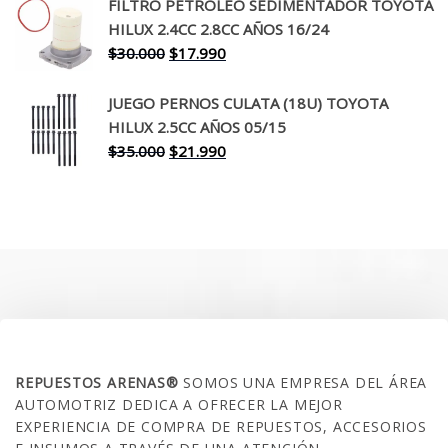
original
actual
FILTRO PETROLEO SEDIMENTADOR TOYOTA
era:
es:
HILUX 2.4CC 2.8CC AÑOS 16/24
$260.000.
$199.990.
El
El
$
30.000
$
17.990
precio
precio
original
actual
JUEGO PERNOS CULATA (18U) TOYOTA
era:
es:
HILUX 2.5CC AÑOS 05/15
$30.000.
$17.990.
El
El
$
35.000
$
21.990
precio
precio
original
actual
era:
es:
$35.000.
$21.990.
SOBRE NOSOTROS
REPUESTOS ARENAS®
SOMOS UNA EMPRESA DEL ÁREA
AUTOMOTRIZ DEDICA A OFRECER LA MEJOR
EXPERIENCIA DE COMPRA DE REPUESTOS, ACCESORIOS