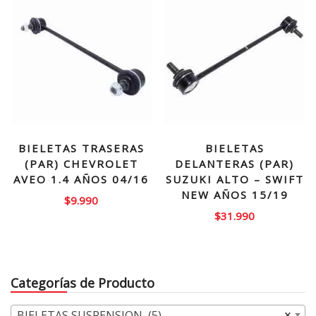
$49.000.
$39.990.
BIELETAS TRASERAS
BIELETAS
(PAR) CHEVROLET
DELANTERAS (PAR)
AVEO 1.4 AÑOS 04/16
SUZUKI ALTO – SWIFT
NEW AÑOS 15/19
$
9.990
$
31.990
Categorías de Producto
BIELETAS SUSPENSION (5)
×