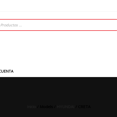
CUENTA
Inicio
/ Models /
HYUNDAI
/ CRETA