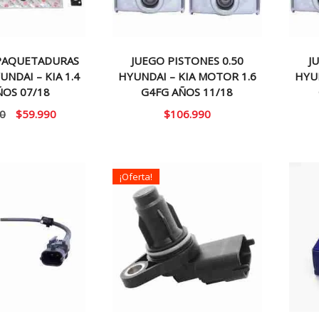
PAQUETADURAS
JUEGO PISTONES 0.50
J
NDAI – KIA 1.4
HYUNDAI – KIA MOTOR 1.6
HYUN
ÑOS 07/18
G4FG AÑOS 11/18
El
El
0
$
59.990
$
106.990
precio
precio
original
actual
era:
es:
¡Oferta!
$70.000.
$59.990.