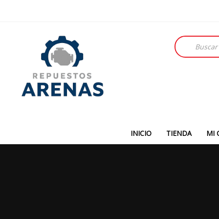
Búsqueda
de
productos
INICIO
TIENDA
MI 