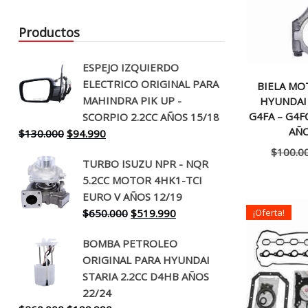
Productos
ESPEJO IZQUIERDO
ELECTRICO ORIGINAL PARA
BIELA MO
MAHINDRA PIK UP -
HYUNDAI
G4FA – G4F
SCORPIO 2.2CC AÑOS 15/18
AÑO
El
El
$
130.000
$
94.990
precio
precio
$
100.0
TURBO ISUZU NPR - NQR
original
actual
5.2CC MOTOR 4HK1-TCI
era:
es:
EURO V AÑOS 12/19
$130.000.
$94.990.
El
El
$
650.000
$
519.990
¡Oferta!
precio
precio
BOMBA PETROLEO
original
actual
ORIGINAL PARA HYUNDAI
era:
es:
STARIA 2.2CC D4HB AÑOS
$650.000.
$519.990.
22/24