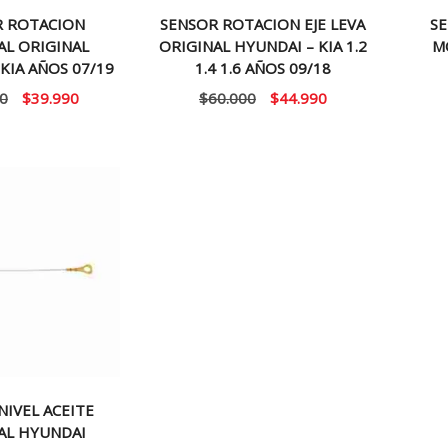
R ROTACION
SENSOR ROTACION EJE LEVA
SE
AL ORIGINAL
ORIGINAL HYUNDAI – KIA 1.2
M
KIA AÑOS 07/19
1.4 1.6 AÑOS 09/18
El
El
El
El
0
$
39.990
$
60.000
$
44.990
precio
precio
precio
precio
original
actual
original
actual
era:
es:
era:
es:
$55.000.
$39.990.
$60.000.
$44.990.
NIVEL ACEITE
AL HYUNDAI