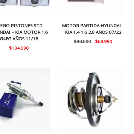
UEGO PISTONES STD
MOTOR PARTIDA HYUNDAI –
DAI – KIA MOTOR 1.6
KIA 1.4 1.6 2.0 AÑOS 07/22
G4FG AÑOS 11/18
El
El
$
90.000
$
69.990
$
104.990
precio
precio
original
actual
era:
es:
$90.000.
$69.990.