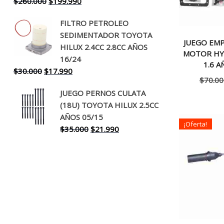
El
El
$
260.000
$
199.990
precio
precio
FILTRO PETROLEO
original
actual
SEDIMENTADOR TOYOTA
era:
es:
JUEGO EM
HILUX 2.4CC 2.8CC AÑOS
$260.000.
$199.990.
MOTOR HYU
16/24
1.6 A
El
El
$
30.000
$
17.990
$
70.00
precio
precio
JUEGO PERNOS CULATA
original
actual
(18U) TOYOTA HILUX 2.5CC
era:
es:
AÑOS 05/15
$30.000.
$17.990.
¡Oferta!
El
El
$
35.000
$
21.990
precio
precio
original
actual
era:
es:
$35.000.
$21.990.