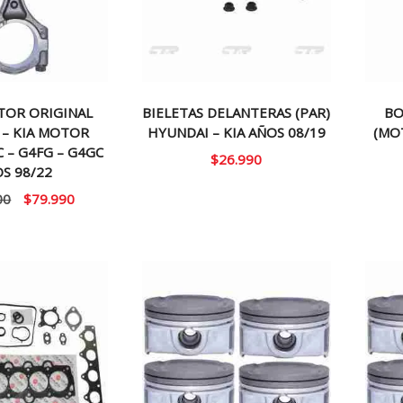
TOR ORIGINAL
BIELETAS DELANTERAS (PAR)
BO
 – KIA MOTOR
HYUNDAI – KIA AÑOS 08/19
(MO
C – G4FG – G4GC
$
26.990
S 98/22
El
El
00
$
79.990
precio
precio
original
actual
era:
es:
$100.000.
$79.990.