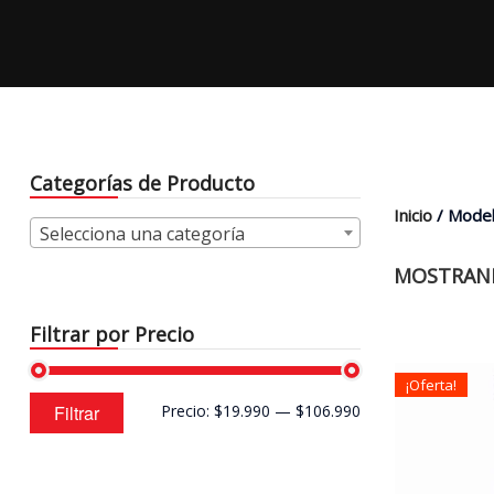
Categorías de Producto
Inicio
/ Model
Selecciona una categoría
MOSTRAND
Filtrar por Precio
¡Oferta!
Precio
Precio
Filtrar
Precio:
$19.990
—
$106.990
mínimo
máximo