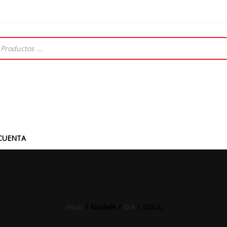
CUENTA
Inicio
/ Models /
KIA
/ SOUL