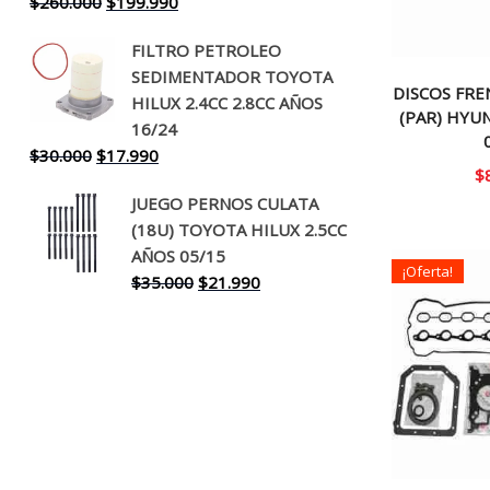
El
El
$
260.000
$
199.990
precio
precio
FILTRO PETROLEO
original
actual
SEDIMENTADOR TOYOTA
era:
es:
DISCOS FR
HILUX 2.4CC 2.8CC AÑOS
$260.000.
$199.990.
(PAR) HYUN
16/24
El
El
$
30.000
$
17.990
$
precio
precio
JUEGO PERNOS CULATA
original
actual
(18U) TOYOTA HILUX 2.5CC
era:
es:
AÑOS 05/15
$30.000.
$17.990.
¡Oferta!
El
El
$
35.000
$
21.990
precio
precio
original
actual
era:
es:
$35.000.
$21.990.