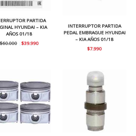
TERRUPTOR PARTIDA
INTERRUPTOR PARTIDA
GINAL HYUNDAI – KIA
PEDAL EMBRAGUE HYUNDAI
AÑOS 01/18
– KIA AÑOS 01/18
El
El
$
60.000
$
39.990
$
7.990
precio
precio
original
actual
era:
es:
$60.000.
$39.990.