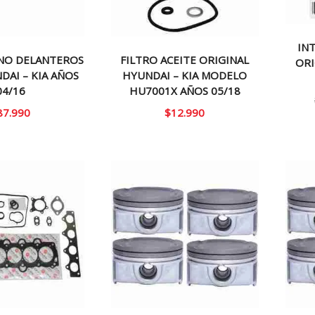
IN
ENO DELANTEROS
FILTRO ACEITE ORIGINAL
ORI
DAI – KIA AÑOS
HYUNDAI – KIA MODELO
04/16
HU7001X AÑOS 05/18
87.990
$
12.990