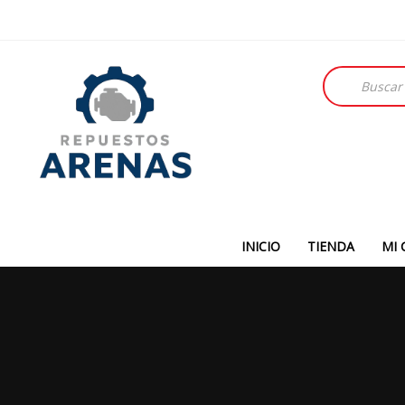
Búsqueda
de
productos
INICIO
TIENDA
MI 