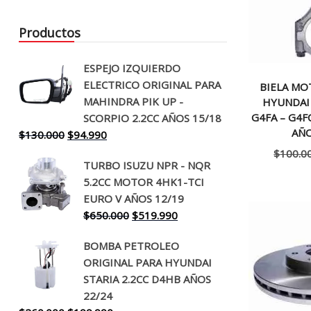
Productos
ESPEJO IZQUIERDO
ELECTRICO ORIGINAL PARA
BIELA MO
MAHINDRA PIK UP -
HYUNDAI
G4FA – G4F
SCORPIO 2.2CC AÑOS 15/18
AÑO
El
El
$
130.000
$
94.990
precio
precio
$
100.0
TURBO ISUZU NPR - NQR
original
actual
5.2CC MOTOR 4HK1-TCI
era:
es:
EURO V AÑOS 12/19
$130.000.
$94.990.
El
El
$
650.000
$
519.990
precio
precio
BOMBA PETROLEO
original
actual
ORIGINAL PARA HYUNDAI
era:
es:
STARIA 2.2CC D4HB AÑOS
$650.000.
$519.990.
22/24