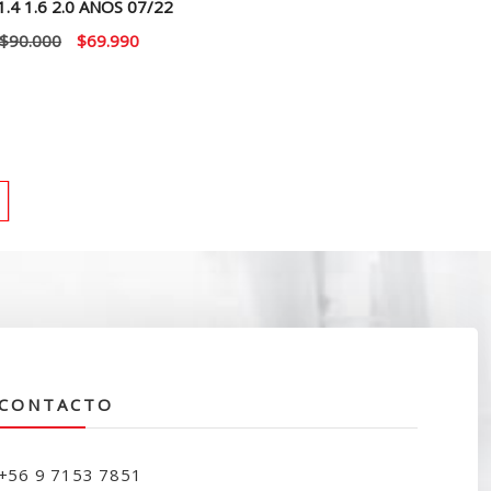
1.4 1.6 2.0 AÑOS 07/22
El
El
$
90.000
$
69.990
precio
precio
original
actual
era:
es:
$90.000.
$69.990.
CONTACTO
+56 9 7153 7851