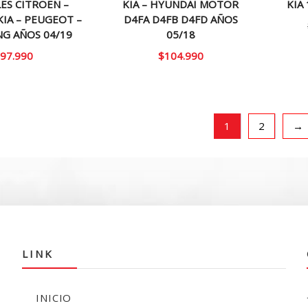
ES CITROEN –
KIA – HYUNDAI MOTOR
KIA 
KIA – PEUGEOT –
D4FA D4FB D4FD AÑOS
G AÑOS 04/19
05/18
97.990
$
104.990
1
2
→
LINK
INICIO