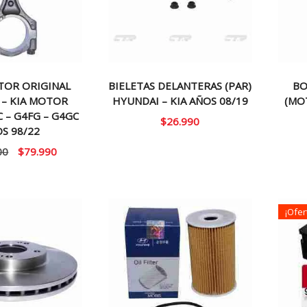
TOR ORIGINAL
BIELETAS DELANTERAS (PAR)
BO
 – KIA MOTOR
HYUNDAI – KIA AÑOS 08/19
(MO
C – G4FG – G4GC
$
26.990
S 98/22
El
El
00
$
79.990
precio
precio
original
actual
era:
es:
¡Ofer
$100.000.
$79.990.