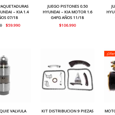
PAQUETADURAS
JUEGO PISTONES 0.50
J
NDAI – KIA 1.4
HYUNDAI – KIA MOTOR 1.6
HYUN
ÑOS 07/18
G4FG AÑOS 11/18
El
El
0
$
59.990
$
106.990
precio
precio
original
actual
era:
es:
$70.000.
$59.990.
¡Ofer
QUIE VALVULA
KIT DISTRIBUCION 9 PIEZAS
MOTO