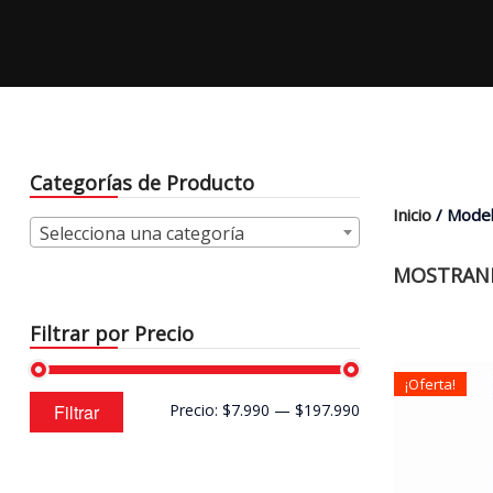
Categorías de Producto
Inicio
/ Model
Selecciona una categoría
MOSTRAND
Filtrar por Precio
¡Oferta!
Precio
Precio
Filtrar
Precio:
$7.990
—
$197.990
mínimo
máximo