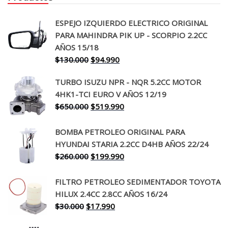
ESPEJO IZQUIERDO ELECTRICO ORIGINAL
PARA MAHINDRA PIK UP - SCORPIO 2.2CC
AÑOS 15/18
El
El
$
130.000
$
94.990
precio
precio
TURBO ISUZU NPR - NQR 5.2CC MOTOR
original
actual
4HK1-TCI EURO V AÑOS 12/19
era:
es:
El
El
$
650.000
$
519.990
$130.000.
$94.990.
precio
precio
original
actual
BOMBA PETROLEO ORIGINAL PARA
era:
es:
HYUNDAI STARIA 2.2CC D4HB AÑOS 22/24
$650.000.
$519.990.
El
El
$
260.000
$
199.990
precio
precio
original
actual
FILTRO PETROLEO SEDIMENTADOR TOYOTA
era:
es:
HILUX 2.4CC 2.8CC AÑOS 16/24
$260.000.
$199.990.
El
El
$
30.000
$
17.990
precio
precio