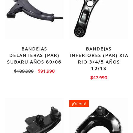
BANDEJAS
BANDEJAS
DELANTERAS (PAR)
INFERIORES (PAR) KIA
SUBARU AÑOS 89/06
RIO 3/4/5 AÑOS
12/18
El
El
$
109.990
$
91.990
$
47.990
precio
precio
original
actual
era:
es:
$109.990.
$91.990.
¡Oferta!