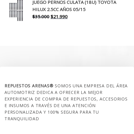
original
actual
JUEGO PERNOS CULATA (18U) TOYOTA
era:
es:
HILUX 2.5CC AÑOS 05/15
$30.000.
$17.990.
El
El
$
35.000
$
21.990
precio
precio
original
actual
era:
es:
$35.000.
$21.990.
SOBRE NOSOTROS
REPUESTOS ARENAS®
SOMOS UNA EMPRESA DEL ÁREA
AUTOMOTRIZ DEDICA A OFRECER LA MEJOR
EXPERIENCIA DE COMPRA DE REPUESTOS, ACCESORIOS
E INSUMOS A TRAVÉS DE UNA ATENCIÓN
PERSONALIZADA Y 100% SEGURA PARA TU
TRANQUILIDAD