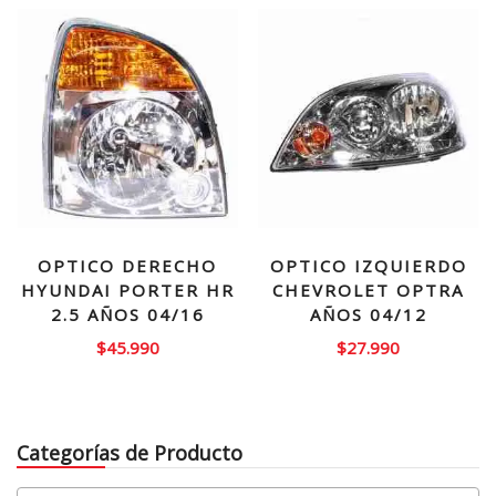
era:
es:
$35.000.
$24.99
$160.000.
$139.990.
OPTICO DERECHO
OPTICO IZQUIERDO
HYUNDAI PORTER HR
CHEVROLET OPTRA
2.5 AÑOS 04/16
AÑOS 04/12
$
45.990
$
27.990
Categorías de Producto