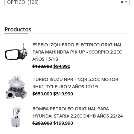
OPTICO (106)
×
Productos
ESPEJO IZQUIERDO ELECTRICO ORIGINAL
PARA MAHINDRA PIK UP - SCORPIO 2.2CC
AÑOS 15/18
El
El
$
130.000
$
94.990
precio
precio
TURBO ISUZU NPR - NQR 5.2CC MOTOR
original
actual
4HK1-TCI EURO V AÑOS 12/19
era:
es:
El
El
$
650.000
$
519.990
$130.000.
$94.990.
precio
precio
original
actual
BOMBA PETROLEO ORIGINAL PARA
era:
es:
HYUNDAI STARIA 2.2CC D4HB AÑOS 22/24
$650.000.
$519.990.
El
El
$
260.000
$
199.990
precio
precio