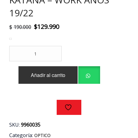
19/22
El
El
$
129.990
$
190.000
precio
precio
original
actual
OPTICO
era:
es:
DERECHO
MITSUBISHI
$190.000.
$129.990.
L200
Añadir al carrito
DAKAR
-
KATANA
-
WORK
AÑOS
19/22
cantidad
SKU:
9960035
Categoría:
OPTICO