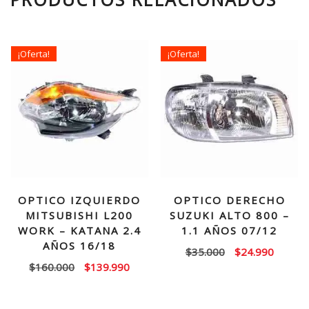
¡Oferta!
¡Oferta!
OPTICO IZQUIERDO
OPTICO DERECHO
MITSUBISHI L200
SUZUKI ALTO 800 –
WORK – KATANA 2.4
1.1 AÑOS 07/12
AÑOS 16/18
El
El
$
35.000
$
24.990
El
El
$
160.000
$
139.990
precio
precio
precio
precio
original
actual
original
actual
era:
es: