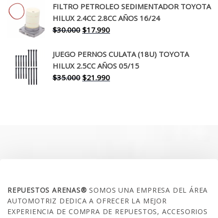
original
actual
FILTRO PETROLEO SEDIMENTADOR TOYOTA
era:
es:
HILUX 2.4CC 2.8CC AÑOS 16/24
$260.000.
$199.990.
El
El
$
30.000
$
17.990
precio
precio
original
actual
JUEGO PERNOS CULATA (18U) TOYOTA
era:
es:
HILUX 2.5CC AÑOS 05/15
$30.000.
$17.990.
El
El
$
35.000
$
21.990
precio
precio
original
actual
era:
es:
$35.000.
$21.990.
SOBRE NOSOTROS
REPUESTOS ARENAS®
SOMOS UNA EMPRESA DEL ÁREA
AUTOMOTRIZ DEDICA A OFRECER LA MEJOR
EXPERIENCIA DE COMPRA DE REPUESTOS, ACCESORIOS