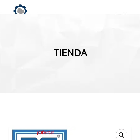
MENU
Búsqueda
de
TIENDA
productos
INICIO
TIENDA
MI CUENTA
¡Oferta!