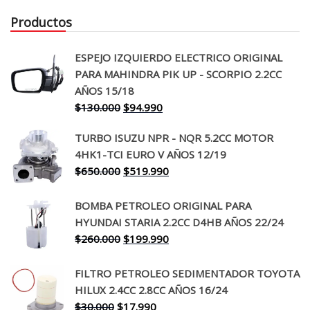
Productos
ESPEJO IZQUIERDO ELECTRICO ORIGINAL
PARA MAHINDRA PIK UP - SCORPIO 2.2CC
AÑOS 15/18
El
El
$
130.000
$
94.990
precio
precio
TURBO ISUZU NPR - NQR 5.2CC MOTOR
original
actual
4HK1-TCI EURO V AÑOS 12/19
era:
es:
El
El
$
650.000
$
519.990
$130.000.
$94.990.
precio
precio
original
actual
BOMBA PETROLEO ORIGINAL PARA
era:
es:
HYUNDAI STARIA 2.2CC D4HB AÑOS 22/24
$650.000.
$519.990.
El
El
$
260.000
$
199.990
precio
precio
original
actual
FILTRO PETROLEO SEDIMENTADOR TOYOTA
era:
es:
HILUX 2.4CC 2.8CC AÑOS 16/24
$260.000.
$199.990.
El
El
$
30.000
$
17.990