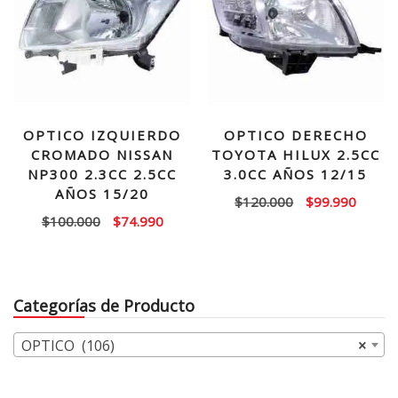
OPTICO IZQUIERDO
OPTICO DERECHO
CROMADO NISSAN
TOYOTA HILUX 2.5CC
NP300 2.3CC 2.5CC
3.0CC AÑOS 12/15
AÑOS 15/20
El
El
$
120.000
$
99.990
El
El
$
100.000
$
74.990
precio
precio
precio
precio
original
actual
original
actual
era:
es:
era:
es:
$120.000.
$99.99
Categorías de Producto
$100.000.
$74.990.
OPTICO (106)
×