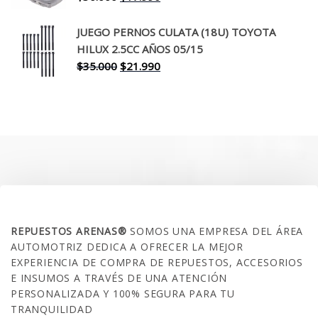
precio
precio
original
actual
JUEGO PERNOS CULATA (18U) TOYOTA
era:
es:
HILUX 2.5CC AÑOS 05/15
$30.000.
$17.990.
El
El
$
35.000
$
21.990
precio
precio
original
actual
era:
es:
$35.000.
$21.990.
SOBRE NOSOTROS
REPUESTOS ARENAS®
SOMOS UNA EMPRESA DEL ÁREA
AUTOMOTRIZ DEDICA A OFRECER LA MEJOR
EXPERIENCIA DE COMPRA DE REPUESTOS, ACCESORIOS
E INSUMOS A TRAVÉS DE UNA ATENCIÓN
PERSONALIZADA Y 100% SEGURA PARA TU
TRANQUILIDAD