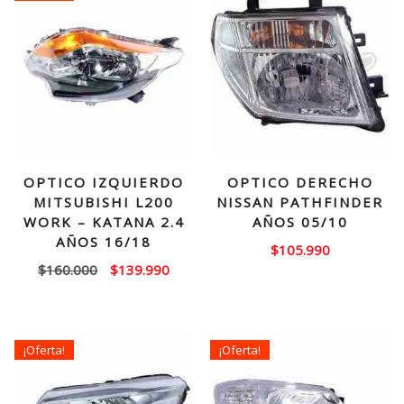
OPTICO IZQUIERDO
OPTICO DERECHO
MITSUBISHI L200
NISSAN PATHFINDER
WORK – KATANA 2.4
AÑOS 05/10
AÑOS 16/18
$
105.990
El
El
$
160.000
$
139.990
precio
precio
original
actual
era:
es:
¡Oferta!
¡Oferta!
$160.000.
$139.990.