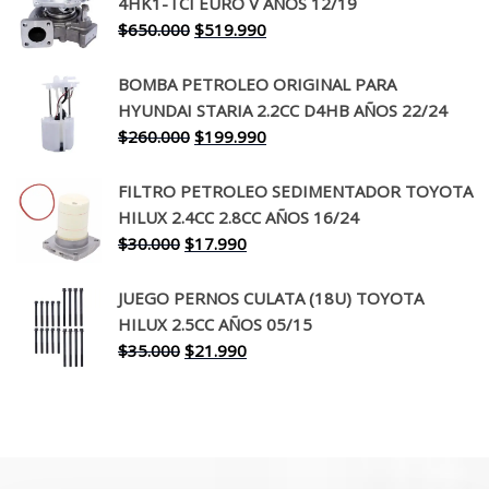
4HK1-TCI EURO V AÑOS 12/19
era:
es:
El
El
$
650.000
$
519.990
$130.000.
$94.990.
precio
precio
original
actual
BOMBA PETROLEO ORIGINAL PARA
era:
es:
HYUNDAI STARIA 2.2CC D4HB AÑOS 22/24
$650.000.
$519.990.
El
El
$
260.000
$
199.990
precio
precio
original
actual
FILTRO PETROLEO SEDIMENTADOR TOYOTA
era:
es:
HILUX 2.4CC 2.8CC AÑOS 16/24
$260.000.
$199.990.
El
El
$
30.000
$
17.990
precio
precio
original
actual
JUEGO PERNOS CULATA (18U) TOYOTA
era:
es:
HILUX 2.5CC AÑOS 05/15
$30.000.
$17.990.
El
El
$
35.000
$
21.990
precio
precio
original
actual
era:
es:
$35.000.
$21.990.