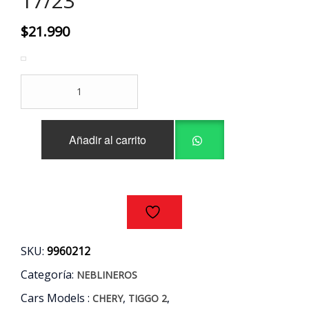
17/23
$
21.990
NEBLINERO
DERECHO
LED
CHERY
Añadir al carrito
TIGGO
2
1.5
AÑOS
17/23
cantidad
SKU:
9960212
Categoría:
NEBLINEROS
Cars Models :
,
,
CHERY
TIGGO 2