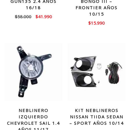
GUN135 2.4 AÑOS
BONGO III –
16/18
FRONTIER AÑOS
10/15
El
El
$
58.000
$
41.990
$
15.990
precio
precio
original
actual
era:
es:
$58.000.
$41.990.
NEBLINERO
KIT NEBLINEROS
IZQUIERDO
NISSAN TIIDA SEDAN
CHEVROLET SAIL 1.4
– SPORT AÑOS 10/14
AÑOS 11/17