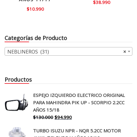
$
38.990
$
10.990
Categorías de Producto
NEBLINEROS (31)
×
Productos
ESPEJO IZQUIERDO ELECTRICO ORIGINAL
PARA MAHINDRA PIK UP - SCORPIO 2.2CC
AÑOS 15/18
El
El
$
130.000
$
94.990
precio
precio
TURBO ISUZU NPR - NQR 5.2CC MOTOR
original
actual