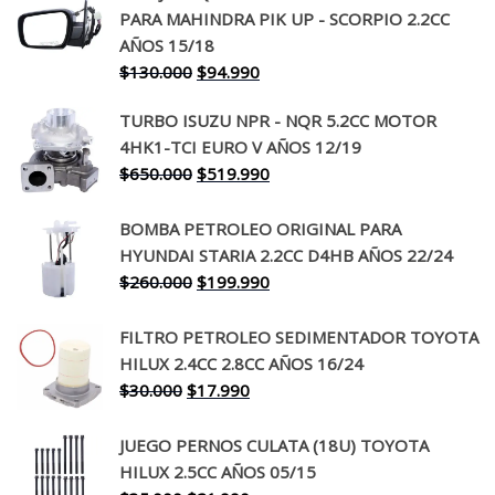
PARA MAHINDRA PIK UP - SCORPIO 2.2CC
AÑOS 15/18
El
El
$
130.000
$
94.990
precio
precio
TURBO ISUZU NPR - NQR 5.2CC MOTOR
original
actual
4HK1-TCI EURO V AÑOS 12/19
era:
es:
El
El
$
650.000
$
519.990
$130.000.
$94.990.
precio
precio
original
actual
BOMBA PETROLEO ORIGINAL PARA
era:
es:
HYUNDAI STARIA 2.2CC D4HB AÑOS 22/24
$650.000.
$519.990.
El
El
$
260.000
$
199.990
precio
precio
original
actual
FILTRO PETROLEO SEDIMENTADOR TOYOTA
era:
es:
HILUX 2.4CC 2.8CC AÑOS 16/24
$260.000.
$199.990.
El
El
$
30.000
$
17.990
precio
precio
original
actual
JUEGO PERNOS CULATA (18U) TOYOTA
era:
es:
HILUX 2.5CC AÑOS 05/15