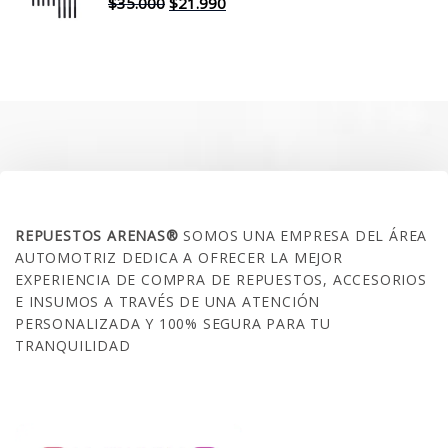
$30.000.
$17.990.
El
El
$
35.000
$
21.990
precio
precio
original
actual
era:
es:
$35.000.
$21.990.
SOBRE NOSOTROS
REPUESTOS ARENAS®
SOMOS UNA EMPRESA DEL ÁREA
AUTOMOTRIZ DEDICA A OFRECER LA MEJOR
EXPERIENCIA DE COMPRA DE REPUESTOS, ACCESORIOS
E INSUMOS A TRAVÉS DE UNA ATENCIÓN
PERSONALIZADA Y 100% SEGURA PARA TU
TRANQUILIDAD