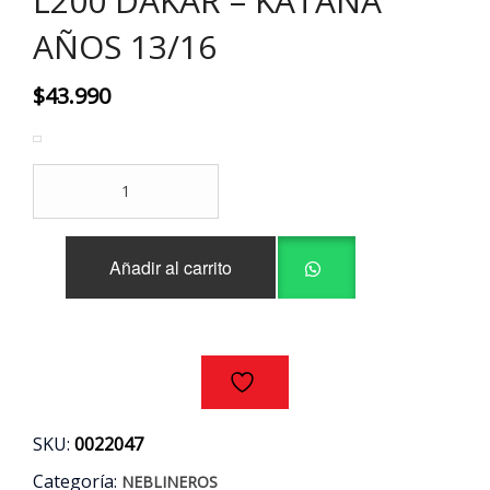
L200 DAKAR – KATANA
AÑOS 13/16
$
43.990
KIT
NEBLINEROS
COMPLETO
MITSUBISHI
Añadir al carrito
L200
DAKAR
-
KATANA
AÑOS
13/16
cantidad
SKU:
0022047
Categoría:
NEBLINEROS