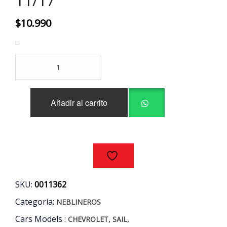
11/17
$
10.990
NEBLINERO
IZQUIERDO
CHEVROLET
SAIL
Añadir al carrito
1.4
AÑOS
11/17
cantidad
SKU:
0011362
Categoría:
NEBLINEROS
Cars Models :
,
,
CHEVROLET
SAIL