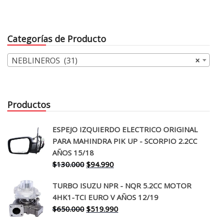
precio
precio
precio
precio
original
actual
original
actual
era:
es:
era:
es:
Categorías de Producto
$58.000.
$41.990.
$60.000.
$46.99
NEBLINEROS (31)
×
Productos
ESPEJO IZQUIERDO ELECTRICO ORIGINAL
PARA MAHINDRA PIK UP - SCORPIO 2.2CC
AÑOS 15/18
El
El
$
130.000
$
94.990
precio
precio
TURBO ISUZU NPR - NQR 5.2CC MOTOR
original
actual
4HK1-TCI EURO V AÑOS 12/19
era:
es:
El
El
$
650.000
$
519.990
$130.000.
$94.990.