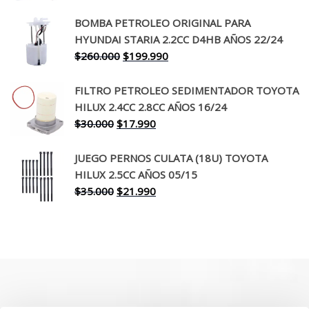
precio
precio
original
actual
BOMBA PETROLEO ORIGINAL PARA
era:
es:
HYUNDAI STARIA 2.2CC D4HB AÑOS 22/24
$650.000.
$519.990.
El
El
$
260.000
$
199.990
precio
precio
original
actual
FILTRO PETROLEO SEDIMENTADOR TOYOTA
era:
es:
HILUX 2.4CC 2.8CC AÑOS 16/24
$260.000.
$199.990.
El
El
$
30.000
$
17.990
precio
precio
original
actual
JUEGO PERNOS CULATA (18U) TOYOTA
era:
es:
HILUX 2.5CC AÑOS 05/15
$30.000.
$17.990.
El
El
$
35.000
$
21.990
precio
precio
original
actual
era:
es:
$35.000.
$21.990.