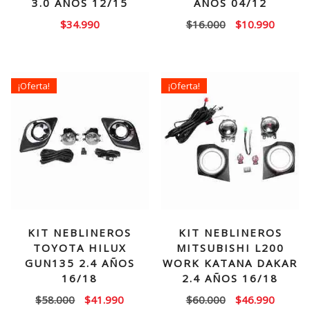
3.0 AÑOS 12/15
AÑOS 04/12
El
El
$
34.990
$
16.000
$
10.990
precio
precio
original
actual
era:
es:
¡Oferta!
¡Oferta!
$16.000.
$10.99
KIT NEBLINEROS
KIT NEBLINEROS
TOYOTA HILUX
MITSUBISHI L200
GUN135 2.4 AÑOS
WORK KATANA DAKAR
16/18
2.4 AÑOS 16/18
El
El
El
El
$
58.000
$
41.990
$
60.000
$
46.990