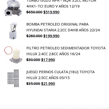
TURBO ISUZU NPR - NQR 5.2CC MOTOR
original
actual
4HK1-TCI EURO V AÑOS 12/19
era:
es:
El
El
$
650.000
$
519.990
$130.000.
$94.990.
precio
precio
original
actual
BOMBA PETROLEO ORIGINAL PARA
era:
es:
HYUNDAI STARIA 2.2CC D4HB AÑOS 22/24
$650.000.
$519.990.
El
El
$
260.000
$
199.990
precio
precio
original
actual
FILTRO PETROLEO SEDIMENTADOR TOYOTA
era:
es:
HILUX 2.4CC 2.8CC AÑOS 16/24
$260.000.
$199.990.
El
El
$
30.000
$
17.990
precio
precio
original
actual
JUEGO PERNOS CULATA (18U) TOYOTA
era:
es:
HILUX 2.5CC AÑOS 05/15
$30.000.
$17.990.
El
El
$
35.000
$
21.990
precio
precio
original
actual
era:
es:
$35.000.
$21.990.