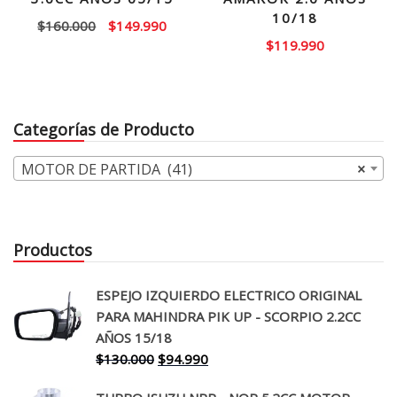
10/18
El
El
$
160.000
$
149.990
$
119.990
precio
precio
original
actual
era:
es:
$160.000.
$149.990.
Categorías de Producto
MOTOR DE PARTIDA (41)
×
Productos
ESPEJO IZQUIERDO ELECTRICO ORIGINAL
PARA MAHINDRA PIK UP - SCORPIO 2.2CC
AÑOS 15/18
El
El
$
130.000
$
94.990
precio
precio