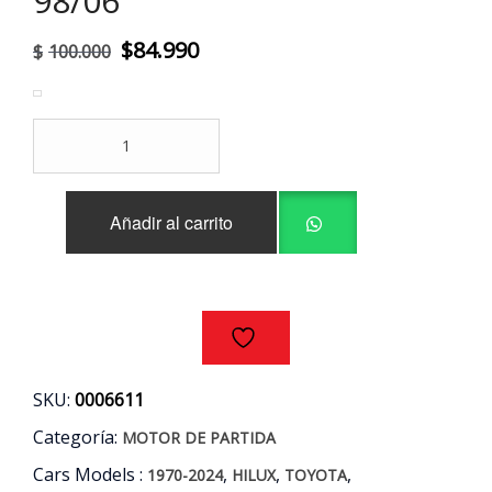
98/06
El
El
$
84.990
$
100.000
precio
precio
original
actual
MOTOR
era:
es:
PARTIDA
TOYOTA
$100.000.
$84.990.
HILUX
Añadir al carrito
2.4
2RZ-
FE
AÑOS
98/06
cantidad
SKU:
0006611
Categoría:
MOTOR DE PARTIDA
Cars Models :
,
,
,
1970-2024
HILUX
TOYOTA