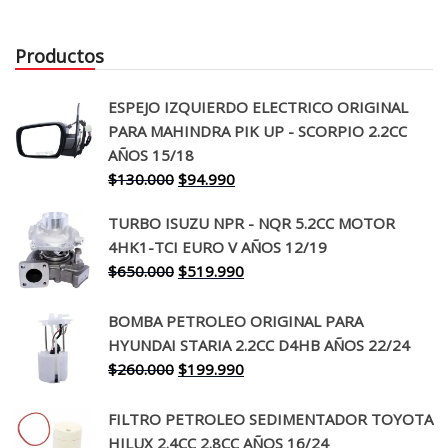
Productos
ESPEJO IZQUIERDO ELECTRICO ORIGINAL
PARA MAHINDRA PIK UP - SCORPIO 2.2CC
AÑOS 15/18
El
El
$
130.000
$
94.990
precio
precio
TURBO ISUZU NPR - NQR 5.2CC MOTOR
original
actual
4HK1-TCI EURO V AÑOS 12/19
era:
es:
El
El
$
650.000
$
519.990
$130.000.
$94.990.
precio
precio
original
actual
BOMBA PETROLEO ORIGINAL PARA
era:
es:
HYUNDAI STARIA 2.2CC D4HB AÑOS 22/24
$650.000.
$519.990.
El
El
$
260.000
$
199.990
precio
precio
original
actual
FILTRO PETROLEO SEDIMENTADOR TOYOTA
era:
es:
HILUX 2.4CC 2.8CC AÑOS 16/24