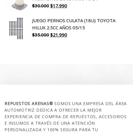
$260.000.
$199.990.
El
El
$
30.000
$
17.990
precio
precio
original
actual
JUEGO PERNOS CULATA (18U) TOYOTA
era:
es:
HILUX 2.5CC AÑOS 05/15
$30.000.
$17.990.
El
El
$
35.000
$
21.990
precio
precio
original
actual
era:
es:
$35.000.
$21.990.
SOBRE NOSOTROS
REPUESTOS ARENAS®
SOMOS UNA EMPRESA DEL ÁREA
AUTOMOTRIZ DEDICA A OFRECER LA MEJOR
EXPERIENCIA DE COMPRA DE REPUESTOS, ACCESORIOS
E INSUMOS A TRAVÉS DE UNA ATENCIÓN
PERSONALIZADA Y 100% SEGURA PARA TU