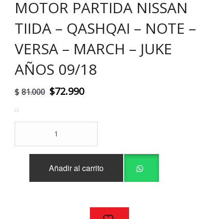
MOTOR PARTIDA NISSAN
TIIDA – QASHQAI – NOTE –
VERSA – MARCH – JUKE
AÑOS 09/18
El
El
$
72.990
$
81.000
precio
precio
original
actual
MOTOR
era:
es:
PARTIDA
NISSAN
$81.000.
$72.990.
TIIDA
Añadir al carrito
-
QASHQAI
-
NOTE
-
VERSA