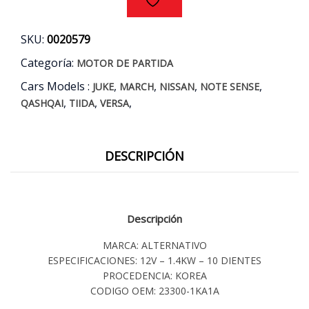
-
MARCH
SKU:
0020579
-
JUKE
Categoría:
MOTOR DE PARTIDA
AÑOS
Cars Models :
,
,
,
,
09/18
JUKE
MARCH
NISSAN
NOTE SENSE
cantidad
,
,
,
QASHQAI
TIIDA
VERSA
DESCRIPCIÓN
Descripción
MARCA: ALTERNATIVO
ESPECIFICACIONES: 12V – 1.4KW – 10 DIENTES
PROCEDENCIA: KOREA
CODIGO OEM: 23300-1KA1A