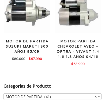
MOTOR DE PARTIDA
MOTOR PARTIDA
SUZUKI MARUTI 800
CHEVROLET AVEO –
AÑOS 95/09
OPTRA – VIVANT 1.4
1.6 1.8 AÑOS 04/16
El
El
$
80.000
$
67.990
$
53.990
precio
precio
original
actual
era:
es:
$80.000.
$67.990.
Categorías de Producto
MOTOR DE PARTIDA (41)
×