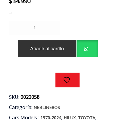
$
34.990
KIT
NEBLINEROS
TOYOTA
HILUX
Añadir al carrito
2.5
3.0
AÑOS
12/15
cantidad
SKU:
0022058
Categoría:
NEBLINEROS
Cars Models :
,
,
,
1970-2024
HILUX
TOYOTA