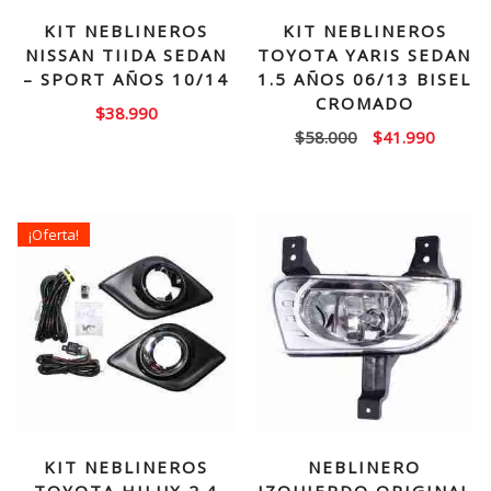
KIT NEBLINEROS
KIT NEBLINEROS
NISSAN TIIDA SEDAN
TOYOTA YARIS SEDAN
– SPORT AÑOS 10/14
1.5 AÑOS 06/13 BISEL
CROMADO
$
38.990
El
El
$
58.000
$
41.990
precio
precio
original
actual
era:
es:
¡Oferta!
$58.000.
$41.99
KIT NEBLINEROS
NEBLINERO