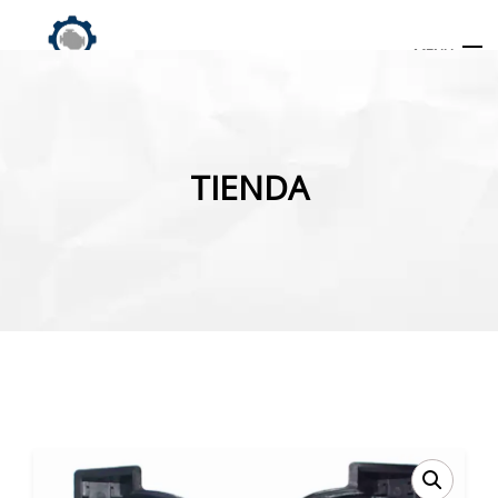
MENU
Búsqueda
de
TIENDA
productos
INICIO
TIENDA
MI CUENTA