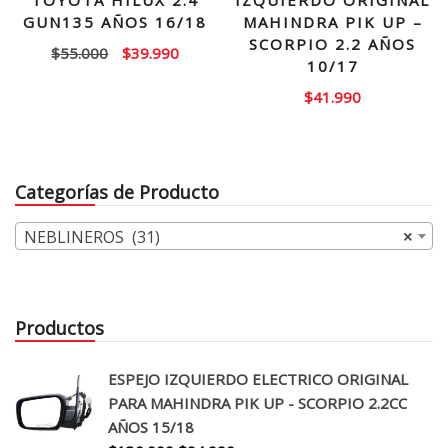
TOYOTA HILUX 2.4
IZQUIERDO ORIGINAL
GUN135 AÑOS 16/18
MAHINDRA PIK UP –
SCORPIO 2.2 AÑOS
El
El
$
55.000
$
39.990
10/17
precio
precio
$
41.990
original
actual
era:
es:
$55.000.
$39.990.
Categorías de Producto
NEBLINEROS (31)
×
Productos
ESPEJO IZQUIERDO ELECTRICO ORIGINAL
PARA MAHINDRA PIK UP - SCORPIO 2.2CC
AÑOS 15/18