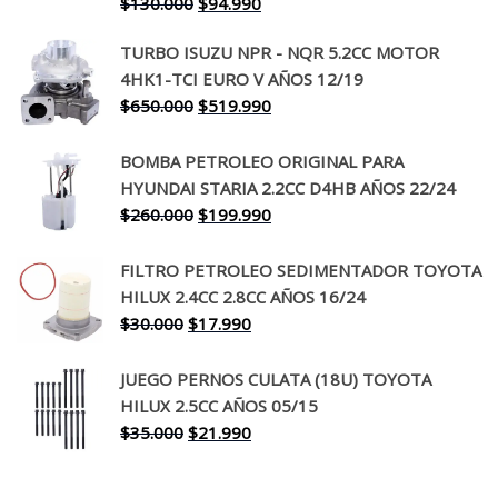
El
El
$
130.000
$
94.990
precio
precio
TURBO ISUZU NPR - NQR 5.2CC MOTOR
original
actual
4HK1-TCI EURO V AÑOS 12/19
era:
es:
El
El
$
650.000
$
519.990
$130.000.
$94.990.
precio
precio
original
actual
BOMBA PETROLEO ORIGINAL PARA
era:
es:
HYUNDAI STARIA 2.2CC D4HB AÑOS 22/24
$650.000.
$519.990.
El
El
$
260.000
$
199.990
precio
precio
original
actual
FILTRO PETROLEO SEDIMENTADOR TOYOTA
era:
es:
HILUX 2.4CC 2.8CC AÑOS 16/24
$260.000.
$199.990.
El
El
$
30.000
$
17.990
precio
precio
original
actual
JUEGO PERNOS CULATA (18U) TOYOTA
era:
es:
HILUX 2.5CC AÑOS 05/15
$30.000.
$17.990.
El
El
$
35.000
$
21.990
precio
precio
original
actual