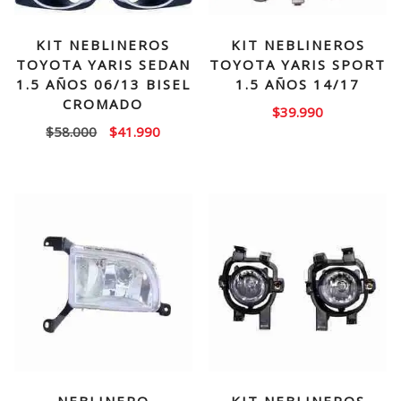
KIT NEBLINEROS
KIT NEBLINEROS
TOYOTA YARIS SEDAN
TOYOTA YARIS SPORT
1.5 AÑOS 06/13 BISEL
1.5 AÑOS 14/17
CROMADO
$
39.990
El
El
$
58.000
$
41.990
precio
precio
original
actual
era:
es:
$58.000.
$41.990.