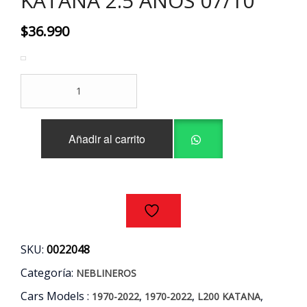
KATANA 2.5 AÑOS 07/10
$
36.990
KIT
NEBLINEROS
MITSUBISHI
L200
Añadir al carrito
WORK
-
KATANA
2.5
AÑOS
07/10
cantidad
SKU:
0022048
Categoría:
NEBLINEROS
Cars Models :
,
,
,
1970-2022
1970-2022
L200 KATANA