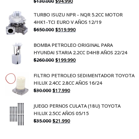
El
El
$
130.000
$
94.990
precio
precio
TURBO ISUZU NPR - NQR 5.2CC MOTOR
original
actual
4HK1-TCI EURO V AÑOS 12/19
era:
es:
El
El
$
650.000
$
519.990
$130.000.
$94.990.
precio
precio
original
actual
BOMBA PETROLEO ORIGINAL PARA
era:
es:
HYUNDAI STARIA 2.2CC D4HB AÑOS 22/24
$650.000.
$519.990.
El
El
$
260.000
$
199.990
precio
precio
original
actual
FILTRO PETROLEO SEDIMENTADOR TOYOTA
era:
es:
HILUX 2.4CC 2.8CC AÑOS 16/24
$260.000.
$199.990.
El
El
$
30.000
$
17.990
precio
precio
original
actual
JUEGO PERNOS CULATA (18U) TOYOTA
era:
es:
HILUX 2.5CC AÑOS 05/15
$30.000.
$17.990.
El
El
$
35.000
$
21.990
precio
precio
original
actual