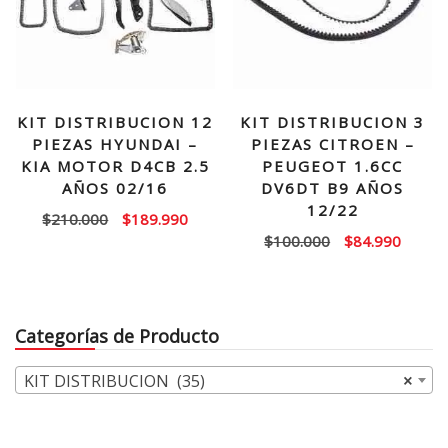
KIT DISTRIBUCION 12
KIT DISTRIBUCION 3
PIEZAS HYUNDAI –
PIEZAS CITROEN –
KIA MOTOR D4CB 2.5
PEUGEOT 1.6CC
AÑOS 02/16
DV6DT B9 AÑOS
12/22
El
El
$
210.000
$
189.990
El
El
$
100.000
$
84.990
precio
precio
precio
precio
original
actual
original
actual
era:
es:
era:
es:
$210.000.
$189.990.
Categorías de Producto
$100.000.
$84.99
KIT DISTRIBUCION (35)
×