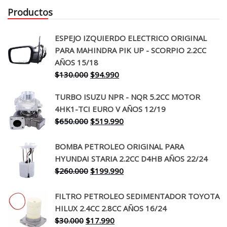
Productos
ESPEJO IZQUIERDO ELECTRICO ORIGINAL
PARA MAHINDRA PIK UP - SCORPIO 2.2CC
AÑOS 15/18
El
El
$
130.000
$
94.990
precio
precio
TURBO ISUZU NPR - NQR 5.2CC MOTOR
original
actual
4HK1-TCI EURO V AÑOS 12/19
era:
es:
El
El
$
650.000
$
519.990
$130.000.
$94.990.
precio
precio
original
actual
BOMBA PETROLEO ORIGINAL PARA
era:
es:
HYUNDAI STARIA 2.2CC D4HB AÑOS 22/24
$650.000.
$519.990.
El
El
$
260.000
$
199.990
precio
precio
original
actual
FILTRO PETROLEO SEDIMENTADOR TOYOTA
era:
es:
HILUX 2.4CC 2.8CC AÑOS 16/24
$260.000.
$199.990.
El
El
$
30.000
$
17.990