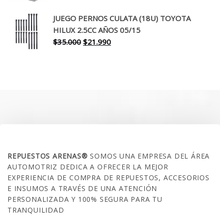
precio
precio
original
actual
JUEGO PERNOS CULATA (18U) TOYOTA
era:
es:
HILUX 2.5CC AÑOS 05/15
$30.000.
$17.990.
El
El
$
35.000
$
21.990
precio
precio
original
actual
era:
es:
$35.000.
$21.990.
SOBRE NOSOTROS
REPUESTOS ARENAS®
SOMOS UNA EMPRESA DEL ÁREA
AUTOMOTRIZ DEDICA A OFRECER LA MEJOR
EXPERIENCIA DE COMPRA DE REPUESTOS, ACCESORIOS
E INSUMOS A TRAVÉS DE UNA ATENCIÓN
PERSONALIZADA Y 100% SEGURA PARA TU
TRANQUILIDAD