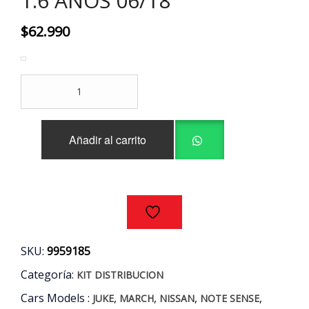
1.6 AÑOS 06/18
$
62.990
KIT
DISTRIBUCION
9
PIEZAS
Añadir al carrito
NISSAN
MOTOR
HR16DE
1.6
AÑOS
06/18
cantidad
SKU:
9959185
Categoría:
KIT DISTRIBUCION
Cars Models :
,
,
,
,
JUKE
MARCH
NISSAN
NOTE SENSE