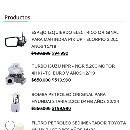
Productos
ESPEJO IZQUIERDO ELECTRICO ORIGINAL
PARA MAHINDRA PIK UP - SCORPIO 2.2CC
AÑOS 15/18
El
El
$
130.000
$
94.990
precio
precio
TURBO ISUZU NPR - NQR 5.2CC MOTOR
original
actual
4HK1-TCI EURO V AÑOS 12/19
era:
es:
El
El
$
650.000
$
519.990
$130.000.
$94.990.
precio
precio
original
actual
BOMBA PETROLEO ORIGINAL PARA
era:
es:
HYUNDAI STARIA 2.2CC D4HB AÑOS 22/24
$650.000.
$519.990.
El
El
$
260.000
$
199.990
precio
precio
original
actual
FILTRO PETROLEO SEDIMENTADOR TOYOTA
era:
es:
HILUX 2.4CC 2.8CC AÑOS 16/24