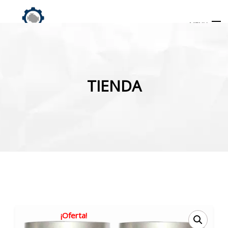
MENU
Búsqueda
de
TIENDA
productos
INICIO
TIENDA
MI CUENTA
¡Oferta!