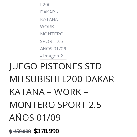
JUEGO PISTONES STD
MITSUBISHI L200 DAKAR –
KATANA – WORK –
MONTERO SPORT 2.5
AÑOS 01/09
El
El
$
378.990
$
450.000