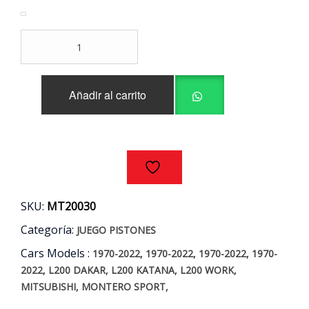
precio
precio
original
actual
JUEGO
era:
es:
PISTONES
STD
$450.000.
$378.990.
MITSUBISHI
Añadir al carrito
L200
DAKAR
-
KATANA
-
WORK
-
MONTERO
SKU:
MT20030
SPORT
2.5
Categoría:
JUEGO PISTONES
AÑOS
Cars Models :
,
,
,
01/09
1970-2022
1970-2022
1970-2022
1970-
cantidad
,
,
,
,
2022
L200 DAKAR
L200 KATANA
L200 WORK
,
,
MITSUBISHI
MONTERO SPORT