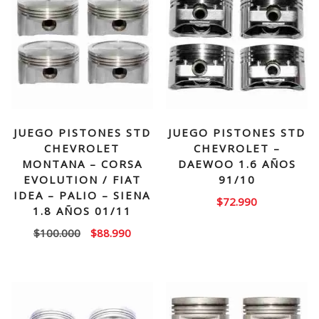
JUEGO PISTONES STD
JUEGO PISTONES STD
CHEVROLET
CHEVROLET –
MONTANA – CORSA
DAEWOO 1.6 AÑOS
EVOLUTION / FIAT
91/10
IDEA – PALIO – SIENA
$
72.990
1.8 AÑOS 01/11
El
El
$
100.000
$
88.990
precio
precio
original
actual
era:
es:
$100.000.
$88.990.