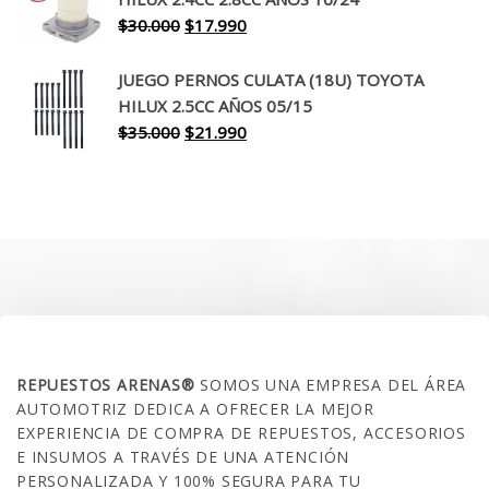
$260.000.
$199.990.
El
El
$
30.000
$
17.990
precio
precio
original
actual
JUEGO PERNOS CULATA (18U) TOYOTA
era:
es:
HILUX 2.5CC AÑOS 05/15
$30.000.
$17.990.
El
El
$
35.000
$
21.990
precio
precio
original
actual
era:
es:
$35.000.
$21.990.
SOBRE NOSOTROS
REPUESTOS ARENAS®
SOMOS UNA EMPRESA DEL ÁREA
AUTOMOTRIZ DEDICA A OFRECER LA MEJOR
EXPERIENCIA DE COMPRA DE REPUESTOS, ACCESORIOS
E INSUMOS A TRAVÉS DE UNA ATENCIÓN
PERSONALIZADA Y 100% SEGURA PARA TU