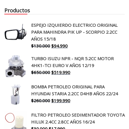
Productos
ESPEJO IZQUIERDO ELECTRICO ORIGINAL
PARA MAHINDRA PIK UP - SCORPIO 2.2CC
AÑOS 15/18
El
El
$
130.000
$
94.990
precio
precio
TURBO ISUZU NPR - NQR 5.2CC MOTOR
original
actual
4HK1-TCI EURO V AÑOS 12/19
era:
es:
El
El
$
650.000
$
519.990
$130.000.
$94.990.
precio
precio
original
actual
BOMBA PETROLEO ORIGINAL PARA
era:
es:
HYUNDAI STARIA 2.2CC D4HB AÑOS 22/24
$650.000.
$519.990.
El
El
$
260.000
$
199.990
precio
precio
original
actual
FILTRO PETROLEO SEDIMENTADOR TOYOTA
era:
es:
HILUX 2.4CC 2.8CC AÑOS 16/24
$260.000.
$199.990.
El
El
$
30.000
$
17.990