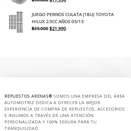
precio
precio
original
actual
JUEGO PERNOS CULATA (18U) TOYOTA
era:
es:
HILUX 2.5CC AÑOS 05/15
$30.000.
$17.990.
El
El
$
35.000
$
21.990
precio
precio
original
actual
era:
es:
$35.000.
$21.990.
SOBRE NOSOTROS
REPUESTOS ARENAS®
SOMOS UNA EMPRESA DEL ÁREA
AUTOMOTRIZ DEDICA A OFRECER LA MEJOR
EXPERIENCIA DE COMPRA DE REPUESTOS, ACCESORIOS
E INSUMOS A TRAVÉS DE UNA ATENCIÓN
PERSONALIZADA Y 100% SEGURA PARA TU
TRANQUILIDAD