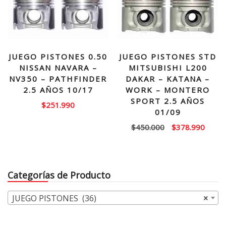
JUEGO PISTONES 0.50
JUEGO PISTONES STD
NISSAN NAVARA –
MITSUBISHI L200
NV350 – PATHFINDER
DAKAR – KATANA –
2.5 AÑOS 10/17
WORK – MONTERO
SPORT 2.5 AÑOS
$
251.990
01/09
El
El
$
450.000
$
378.990
precio
precio
original
actual
era:
es:
Categorías de Producto
$450.000.
$378.
JUEGO PISTONES (36)
×