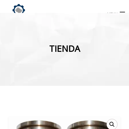
MENU
Búsqueda
de
TIENDA
productos
INICIO
TIENDA
MI CUENTA