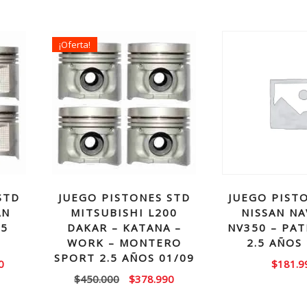
¡Oferta!
STD
JUEGO PISTONES STD
JUEGO PIST
AN
MITSUBISHI L200
NISSAN NA
.5
DAKAR – KATANA –
NV350 – PA
WORK – MONTERO
2.5 AÑOS
SPORT 2.5 AÑOS 01/09
El
0
$
181.9
El
El
$
450.000
$
378.990
precio
precio
precio
actual