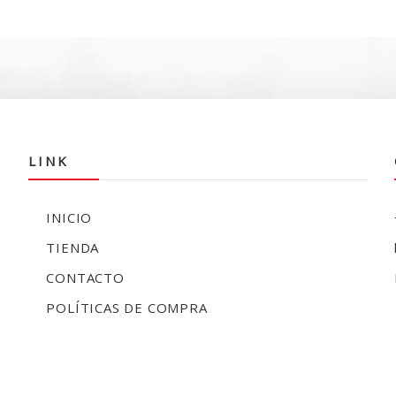
original
actual
es:
era:
es:
0.
$258.990.
$450.000.
$378.990.
LINK
INICIO
TIENDA
CONTACTO
POLÍTICAS DE COMPRA