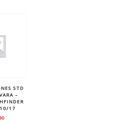
ONES STD
VARA –
THFINDER
 10/17
90