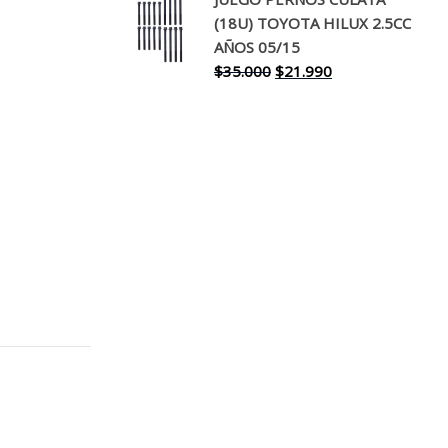
original
actual
(18U) TOYOTA HILUX 2.5CC
era:
es:
AÑOS 05/15
$30.000.
$17.990.
El
El
$
35.000
$
21.990
precio
precio
original
actual
era:
es:
$35.000.
$21.990.