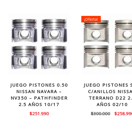
¡Oferta!
JUEGO PISTONES 0.50
JUEGO PISTONES 
NISSAN NAVARA –
C/ANILLOS NISS
NV350 – PATHFINDER
TERRANO D22 2
2.5 AÑOS 10/17
AÑOS 02/10
El
$
251.990
$
300.000
$
258.99
precio
original