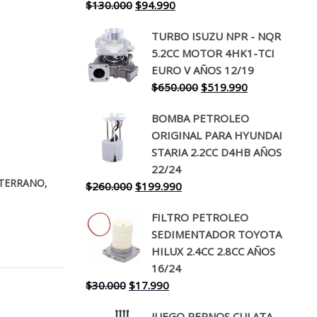
El
El
$
130.000
$
94.990
precio
precio
TURBO ISUZU NPR - NQR
original
actual
5.2CC MOTOR 4HK1-TCI
era:
es:
EURO V AÑOS 12/19
$130.000.
$94.990.
El
El
$
650.000
$
519.990
precio
precio
BOMBA PETROLEO
original
actual
ORIGINAL PARA HYUNDAI
era:
es:
STARIA 2.2CC D4HB AÑOS
$650.000.
$519.990.
22/24
,
TERRANO
El
El
$
260.000
$
199.990
precio
precio
FILTRO PETROLEO
original
actual
SEDIMENTADOR TOYOTA
era:
es:
HILUX 2.4CC 2.8CC AÑOS
$260.000.
$199.990.
16/24
El
El
$
30.000
$
17.990
precio
precio
JUEGO PERNOS CULATA