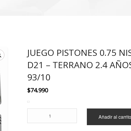
JUEGO PISTONES 0.75 NI
D21 – TERRANO 2.4 AÑO
93/10
$
74.990
JUEGO
Añadir al carrit
PISTONES
0.75
NISSAN