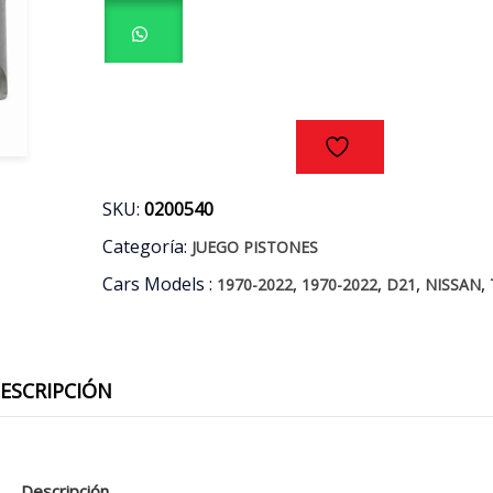
D21
-
TERRANO
2.4
AÑOS
93/10
cantidad
SKU:
0200540
Categoría:
JUEGO PISTONES
Cars Models :
,
,
,
,
1970-2022
1970-2022
D21
NISSAN
ESCRIPCIÓN
Descripción