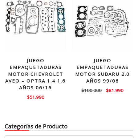
JUEGO
JUEGO
EMPAQUETADURAS
EMPAQUETADURAS
MOTOR CHEVROLET
MOTOR SUBARU 2.0
AVEO – OPTRA 1.4 1.6
AÑOS 99/06
AÑOS 06/16
El
El
$
100.000
$
81.990
$
51.990
precio
precio
original
actual
era:
es:
$100.000.
$81.99
Categorías de Producto