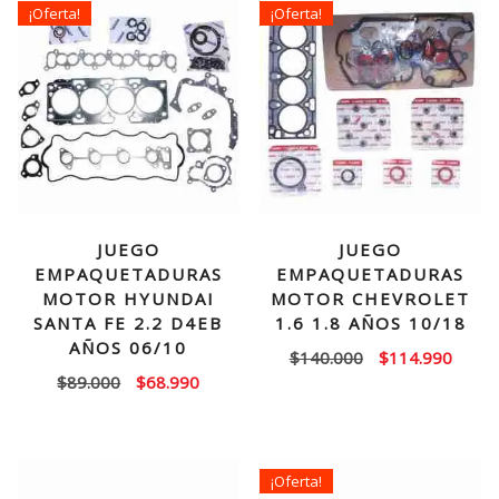
¡Oferta!
¡Oferta!
JUEGO
JUEGO
EMPAQUETADURAS
EMPAQUETADURAS
MOTOR HYUNDAI
MOTOR CHEVROLET
SANTA FE 2.2 D4EB
1.6 1.8 AÑOS 10/18
AÑOS 06/10
El
El
$
140.000
$
114.990
El
El
$
89.000
$
68.990
precio
precio
precio
precio
original
actual
original
actual
era:
es:
era:
es:
$140.000.
$114.
¡Oferta!
$89.000.
$68.990.