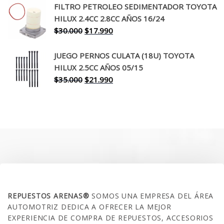
original
actual
FILTRO PETROLEO SEDIMENTADOR TOYOTA
era:
es:
HILUX 2.4CC 2.8CC AÑOS 16/24
$260.000.
$199.990.
El
El
$
30.000
$
17.990
precio
precio
original
actual
JUEGO PERNOS CULATA (18U) TOYOTA
era:
es:
HILUX 2.5CC AÑOS 05/15
$30.000.
$17.990.
El
El
$
35.000
$
21.990
precio
precio
original
actual
era:
es:
$35.000.
$21.990.
SOBRE NOSOTROS
REPUESTOS ARENAS®
SOMOS UNA EMPRESA DEL ÁREA
AUTOMOTRIZ DEDICA A OFRECER LA MEJOR
EXPERIENCIA DE COMPRA DE REPUESTOS, ACCESORIOS