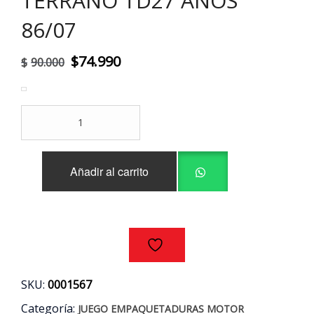
TERRANO TD27 AÑOS
86/07
El
El
$
74.990
$
90.000
precio
precio
original
actual
JUEGO
era:
es:
EMPAQUETADURAS
MOTOR
$90.000.
$74.990.
NISSAN
Añadir al carrito
MISTRAL
-
TERRANO
TD27
AÑOS
86/07
cantidad
SKU:
0001567
Categoría:
JUEGO EMPAQUETADURAS MOTOR