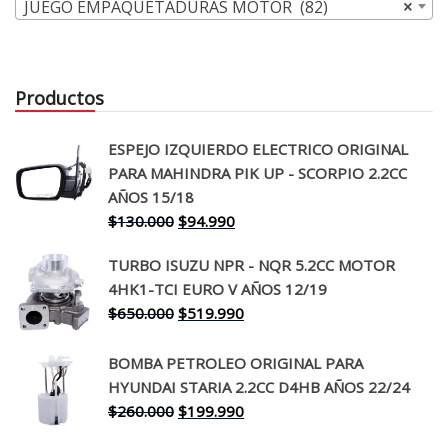
JUEGO EMPAQUETADURAS MOTOR (82)
×
Productos
ESPEJO IZQUIERDO ELECTRICO ORIGINAL
PARA MAHINDRA PIK UP - SCORPIO 2.2CC
AÑOS 15/18
El
El
$
130.000
$
94.990
precio
precio
TURBO ISUZU NPR - NQR 5.2CC MOTOR
original
actual
4HK1-TCI EURO V AÑOS 12/19
era:
es:
El
El
$
650.000
$
519.990
$130.000.
$94.990.
precio
precio
original
actual
BOMBA PETROLEO ORIGINAL PARA
era:
es:
HYUNDAI STARIA 2.2CC D4HB AÑOS 22/24
$650.000.
$519.990.
El
El
$
260.000
$
199.990
precio
precio