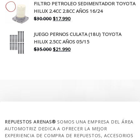
original
actual
FILTRO PETROLEO SEDIMENTADOR TOYOTA
era:
es:
HILUX 2.4CC 2.8CC AÑOS 16/24
$260.000.
$199.990.
El
El
$
30.000
$
17.990
precio
precio
original
actual
JUEGO PERNOS CULATA (18U) TOYOTA
era:
es:
HILUX 2.5CC AÑOS 05/15
$30.000.
$17.990.
El
El
$
35.000
$
21.990
precio
precio
original
actual
era:
es:
$35.000.
$21.990.
SOBRE NOSOTROS
REPUESTOS ARENAS®
SOMOS UNA EMPRESA DEL ÁREA
AUTOMOTRIZ DEDICA A OFRECER LA MEJOR
EXPERIENCIA DE COMPRA DE REPUESTOS, ACCESORIOS