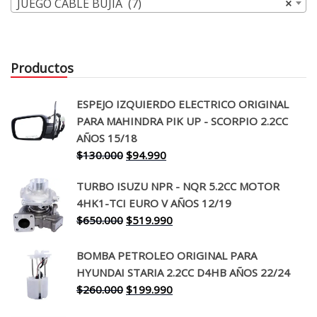
JUEGO CABLE BUJIA (7)
×
Productos
ESPEJO IZQUIERDO ELECTRICO ORIGINAL
PARA MAHINDRA PIK UP - SCORPIO 2.2CC
AÑOS 15/18
El
El
$
130.000
$
94.990
precio
precio
TURBO ISUZU NPR - NQR 5.2CC MOTOR
original
actual
4HK1-TCI EURO V AÑOS 12/19
era:
es:
El
El
$
650.000
$
519.990
$130.000.
$94.990.
precio
precio
original
actual
BOMBA PETROLEO ORIGINAL PARA
era:
es:
HYUNDAI STARIA 2.2CC D4HB AÑOS 22/24
$650.000.
$519.990.
El
El
$
260.000
$
199.990
precio
precio