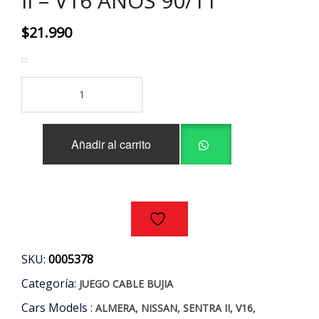
II – V16 AÑOS 90/11
$
21.990
JUEGO
CABLE
BUJIAS
NISSAN
Añadir al carrito
ALMERA
-
SENTRA
II
-
V16
AÑOS
90/11
SKU:
0005378
cantidad
Categoría:
JUEGO CABLE BUJIA
Cars Models :
,
,
,
,
ALMERA
NISSAN
SENTRA II
V16