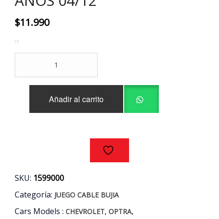
AÑOS 04/12
$
11.990
JUEGO
CABLE
BUJIAS
CHEVROLET
Añadir al carrito
OPTRA
1.6
AÑOS
04/12
cantidad
SKU:
1599000
Categoría:
JUEGO CABLE BUJIA
Cars Models :
,
,
CHEVROLET
OPTRA