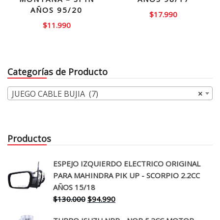
AÑOS 95/20
$
17.990
$
11.990
Categorías de Producto
JUEGO CABLE BUJIA (7)
×
Productos
ESPEJO IZQUIERDO ELECTRICO ORIGINAL
PARA MAHINDRA PIK UP - SCORPIO 2.2CC
AÑOS 15/18
El
El
$
130.000
$
94.990
precio
precio