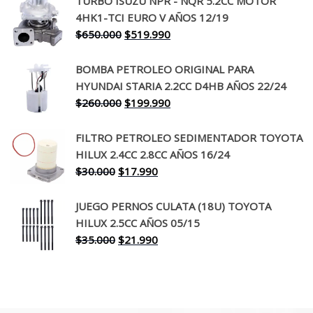
TURBO ISUZU NPR - NQR 5.2CC MOTOR
original
actual
4HK1-TCI EURO V AÑOS 12/19
era:
es:
El
El
$
650.000
$
519.990
$130.000.
$94.990.
precio
precio
original
actual
BOMBA PETROLEO ORIGINAL PARA
era:
es:
HYUNDAI STARIA 2.2CC D4HB AÑOS 22/24
$650.000.
$519.990.
El
El
$
260.000
$
199.990
precio
precio
original
actual
FILTRO PETROLEO SEDIMENTADOR TOYOTA
era:
es:
HILUX 2.4CC 2.8CC AÑOS 16/24
$260.000.
$199.990.
El
El
$
30.000
$
17.990
precio
precio
original
actual
JUEGO PERNOS CULATA (18U) TOYOTA
era:
es:
HILUX 2.5CC AÑOS 05/15
$30.000.
$17.990.
El
El
$
35.000
$
21.990
precio
precio
original
actual
era:
es:
$35.000.
$21.990.