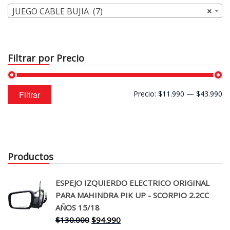
JUEGO CABLE BUJIA (7)
×
Filtrar por Precio
Precio
Precio
Filtrar
Precio:
$11.990
—
$43.990
mínimo
máximo
Productos
ESPEJO IZQUIERDO ELECTRICO ORIGINAL
PARA MAHINDRA PIK UP - SCORPIO 2.2CC
AÑOS 15/18
El
El
$
130.000
$
94.990