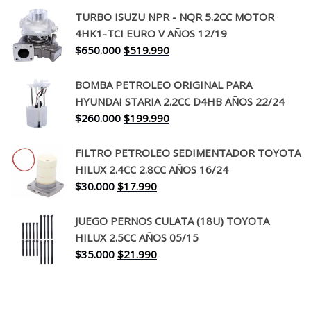
precio
precio
TURBO ISUZU NPR - NQR 5.2CC MOTOR
original
actual
4HK1-TCI EURO V AÑOS 12/19
era:
es:
El
El
$
650.000
$
519.990
$130.000.
$94.990.
precio
precio
original
actual
BOMBA PETROLEO ORIGINAL PARA
era:
es:
HYUNDAI STARIA 2.2CC D4HB AÑOS 22/24
$650.000.
$519.990.
El
El
$
260.000
$
199.990
precio
precio
original
actual
FILTRO PETROLEO SEDIMENTADOR TOYOTA
era:
es:
HILUX 2.4CC 2.8CC AÑOS 16/24
$260.000.
$199.990.
El
El
$
30.000
$
17.990
precio
precio
original
actual
JUEGO PERNOS CULATA (18U) TOYOTA
era:
es:
HILUX 2.5CC AÑOS 05/15
$30.000.
$17.990.
El
El
$
35.000
$
21.990
precio
precio
original
actual
era:
es: