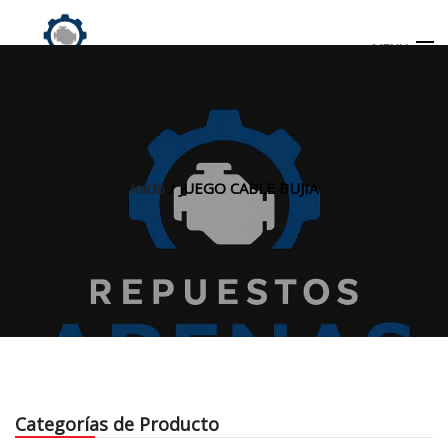
MENU
Búsqueda
de
productos
Inicio
/ JUEGO CABLE BUJIA
INICIO
TIENDA
MI CUENTA
Categorías de Producto