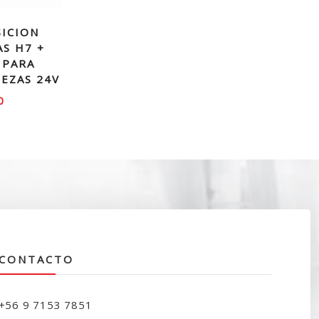
SICION
S H7 +
 PARA
IEZAS 24V
0
CONTACTO
+56 9 7153 7851