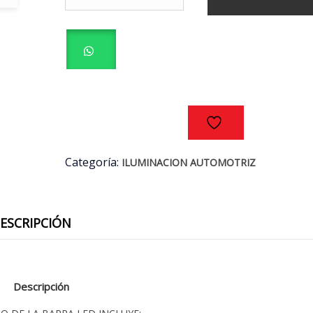
INSTALACION
NEBLINEROS
O
BARRA
LED
(CON
CONTROL
Y
INTERRUPTOR)
cantidad
Categoría:
ILUMINACION AUTOMOTRIZ
ESCRIPCIÓN
Descripción