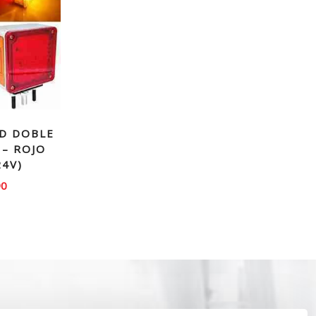
ED DOBLE
 – ROJO
24V)
90