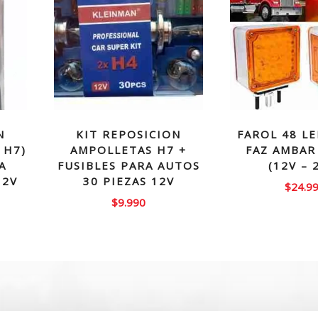
N
KIT REPOSICION
FAROL 48 L
 H7)
AMPOLLETAS H7 +
FAZ AMBAR
A
FUSIBLES PARA AUTOS
(12V – 
12V
30 PIEZAS 12V
$
24.9
$
9.990