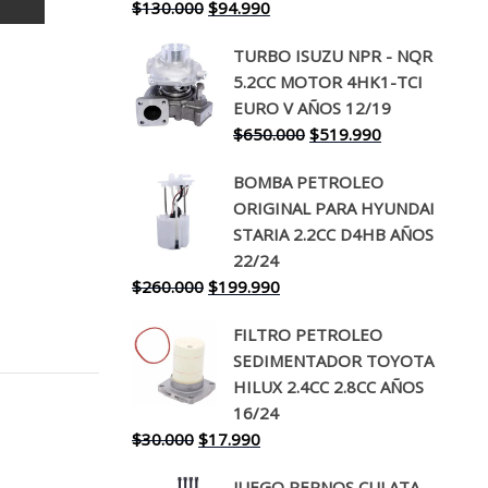
El
El
$
130.000
$
94.990
precio
precio
TURBO ISUZU NPR - NQR
original
actual
5.2CC MOTOR 4HK1-TCI
era:
es:
EURO V AÑOS 12/19
$130.000.
$94.990.
El
El
$
650.000
$
519.990
precio
precio
BOMBA PETROLEO
original
actual
ORIGINAL PARA HYUNDAI
era:
es:
STARIA 2.2CC D4HB AÑOS
$650.000.
$519.990.
22/24
El
El
$
260.000
$
199.990
precio
precio
FILTRO PETROLEO
original
actual
SEDIMENTADOR TOYOTA
era:
es:
HILUX 2.4CC 2.8CC AÑOS
$260.000.
$199.990.
16/24
El
El
$
30.000
$
17.990
precio
precio
JUEGO PERNOS CULATA