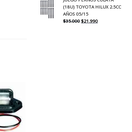
original
actual
(18U) TOYOTA HILUX 2.5CC
era:
es:
AÑOS 05/15
$30.000.
$17.990.
El
El
$
35.000
$
21.990
precio
precio
original
actual
era:
es:
$35.000.
$21.990.