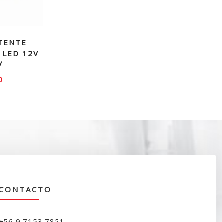
TENTE
 LED 12V
V
0
CONTACTO
+56 9 7153 7851