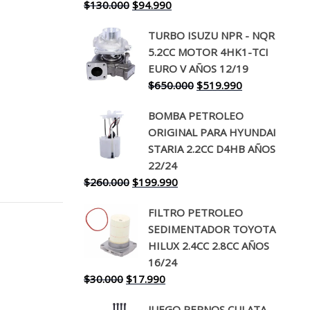
El
El
$
130.000
$
94.990
precio
precio
TURBO ISUZU NPR - NQR
original
actual
5.2CC MOTOR 4HK1-TCI
era:
es:
EURO V AÑOS 12/19
$130.000.
$94.990.
El
El
$
650.000
$
519.990
precio
precio
BOMBA PETROLEO
original
actual
ORIGINAL PARA HYUNDAI
era:
es:
STARIA 2.2CC D4HB AÑOS
$650.000.
$519.990.
22/24
El
El
$
260.000
$
199.990
precio
precio
FILTRO PETROLEO
original
actual
SEDIMENTADOR TOYOTA
era:
es:
HILUX 2.4CC 2.8CC AÑOS
$260.000.
$199.990.
16/24
El
El
$
30.000
$
17.990
precio
precio
JUEGO PERNOS CULATA