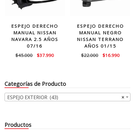
ESPEJO DERECHO
ESPEJO DERECHO
MANUAL NISSAN
MANUAL NEGRO
NAVARA 2.5 AÑOS
NISSAN TERRANO
07/16
AÑOS 01/15
El
El
El
El
$
45.000
$
37.990
$
22.000
$
16.990
precio
precio
precio
precio
original
actual
original
actual
era:
es:
era:
es:
Categorías de Producto
$45.000.
$37.990.
$22.000.
$16.99
ESPEJO EXTERIOR (43)
×
Productos