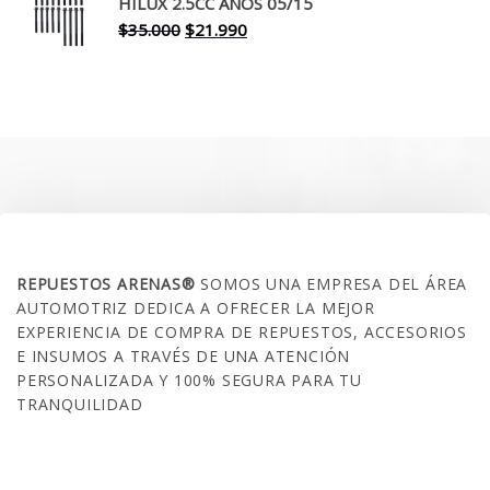
era:
es:
HILUX 2.5CC AÑOS 05/15
$30.000.
$17.990.
El
El
$
35.000
$
21.990
precio
precio
original
actual
era:
es:
$35.000.
$21.990.
SOBRE NOSOTROS
REPUESTOS ARENAS®
SOMOS UNA EMPRESA DEL ÁREA
AUTOMOTRIZ DEDICA A OFRECER LA MEJOR
EXPERIENCIA DE COMPRA DE REPUESTOS, ACCESORIOS
E INSUMOS A TRAVÉS DE UNA ATENCIÓN
PERSONALIZADA Y 100% SEGURA PARA TU
TRANQUILIDAD