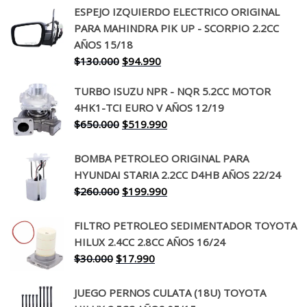
ESPEJO IZQUIERDO ELECTRICO ORIGINAL
PARA MAHINDRA PIK UP - SCORPIO 2.2CC
AÑOS 15/18
El
El
$
130.000
$
94.990
precio
precio
TURBO ISUZU NPR - NQR 5.2CC MOTOR
original
actual
4HK1-TCI EURO V AÑOS 12/19
era:
es:
El
El
$
650.000
$
519.990
$130.000.
$94.990.
precio
precio
original
actual
BOMBA PETROLEO ORIGINAL PARA
era:
es:
HYUNDAI STARIA 2.2CC D4HB AÑOS 22/24
$650.000.
$519.990.
El
El
$
260.000
$
199.990
precio
precio
original
actual
FILTRO PETROLEO SEDIMENTADOR TOYOTA
era:
es:
HILUX 2.4CC 2.8CC AÑOS 16/24
$260.000.
$199.990.
El
El
$
30.000
$
17.990
precio
precio
original
actual
JUEGO PERNOS CULATA (18U) TOYOTA