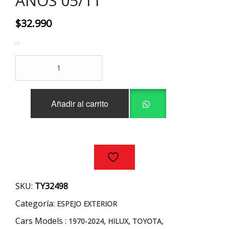
AÑOS 05/11
$
32.990
ESPEJO
IZQUIERDO
MANUAL
TOYOTA
Añadir al carrito
HILUX
AÑOS
05/11
cantidad
SKU:
TY32498
Categoría:
ESPEJO EXTERIOR
Cars Models :
,
,
,
1970-2024
HILUX
TOYOTA