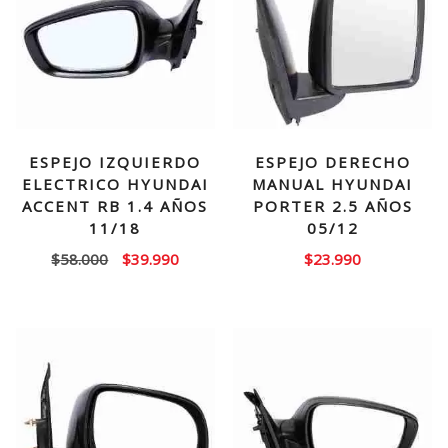
ESPEJO IZQUIERDO
ESPEJO DERECHO
ELECTRICO HYUNDAI
MANUAL HYUNDAI
ACCENT RB 1.4 AÑOS
PORTER 2.5 AÑOS
11/18
05/12
El
El
$
58.000
$
39.990
$
23.990
precio
precio
original
actual
era:
es:
$58.000.
$39.990.