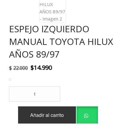
ESPEJO IZQUIERDO
MANUAL TOYOTA HILUX
AÑOS 89/97
El
El
$
14.990
$
22.000
precio
precio
original
actual
ESPEJO
era:
es:
IZQUIERDO
MANUAL
$22.000.
$14.990.
TOYOTA
Añadir al carrito
HILUX
AÑOS
89/97
cantidad