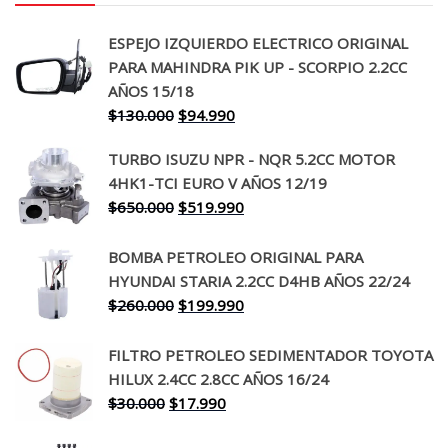
ESPEJO IZQUIERDO ELECTRICO ORIGINAL
PARA MAHINDRA PIK UP - SCORPIO 2.2CC
AÑOS 15/18
El
El
$
130.000
$
94.990
precio
precio
TURBO ISUZU NPR - NQR 5.2CC MOTOR
original
actual
4HK1-TCI EURO V AÑOS 12/19
era:
es:
El
El
$
650.000
$
519.990
$130.000.
$94.990.
precio
precio
original
actual
BOMBA PETROLEO ORIGINAL PARA
era:
es:
HYUNDAI STARIA 2.2CC D4HB AÑOS 22/24
$650.000.
$519.990.
El
El
$
260.000
$
199.990
precio
precio
original
actual
FILTRO PETROLEO SEDIMENTADOR TOYOTA
era:
es:
HILUX 2.4CC 2.8CC AÑOS 16/24
$260.000.
$199.990.
El
El
$
30.000
$
17.990
precio
precio