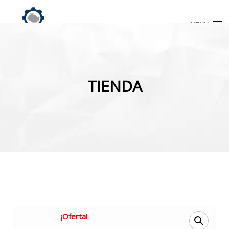
MENU
Búsqueda
de
TIENDA
productos
INICIO
TIENDA
MI CUENTA
¡Oferta!