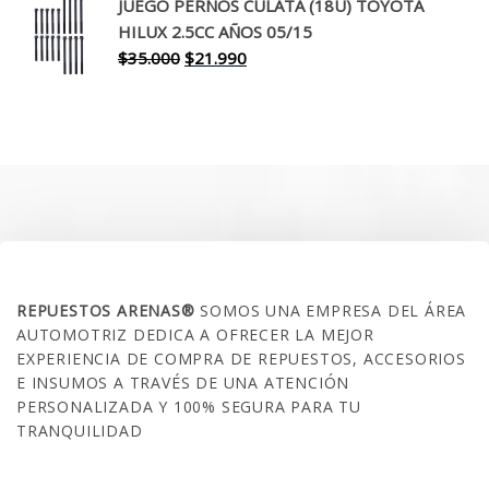
original
actual
JUEGO PERNOS CULATA (18U) TOYOTA
era:
es:
HILUX 2.5CC AÑOS 05/15
$30.000.
$17.990.
El
El
$
35.000
$
21.990
precio
precio
original
actual
era:
es:
$35.000.
$21.990.
SOBRE NOSOTROS
REPUESTOS ARENAS®
SOMOS UNA EMPRESA DEL ÁREA
AUTOMOTRIZ DEDICA A OFRECER LA MEJOR
EXPERIENCIA DE COMPRA DE REPUESTOS, ACCESORIOS
E INSUMOS A TRAVÉS DE UNA ATENCIÓN
PERSONALIZADA Y 100% SEGURA PARA TU
TRANQUILIDAD