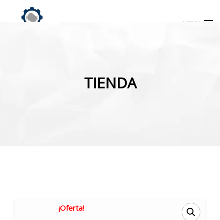
MENU
Búsqueda
de
TIENDA
productos
INICIO
TIENDA
MI CUENTA
¡Oferta!