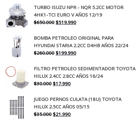
precio
precio
TURBO ISUZU NPR - NQR 5.2CC MOTOR
original
actual
4HK1-TCI EURO V AÑOS 12/19
era:
es:
El
El
$
650.000
$
519.990
$130.000.
$94.990.
precio
precio
original
actual
BOMBA PETROLEO ORIGINAL PARA
era:
es:
HYUNDAI STARIA 2.2CC D4HB AÑOS 22/24
$650.000.
$519.990.
El
El
$
260.000
$
199.990
precio
precio
original
actual
FILTRO PETROLEO SEDIMENTADOR TOYOTA
era:
es:
HILUX 2.4CC 2.8CC AÑOS 16/24
$260.000.
$199.990.
El
El
$
30.000
$
17.990
precio
precio
original
actual
JUEGO PERNOS CULATA (18U) TOYOTA
era:
es:
HILUX 2.5CC AÑOS 05/15
$30.000.
$17.990.
El
El
$
35.000
$
21.990
precio
precio
original
actual
era:
es: