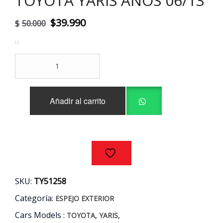
TOYOTA YARIS AÑOS 06/13
El
El
$
39.990
$
50.000
precio
precio
original
actual
ESPEJO
era:
es:
IZQUIERDO
ELECTRICO
$50.000.
$39.990.
NEGRO
Añadir al carrito
TOYOTA
YARIS
AÑOS
06/13
cantidad
SKU:
TY51258
Categoría:
ESPEJO EXTERIOR
Cars Models :
,
,
TOYOTA
YARIS