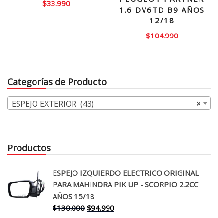
$
33.990
1.6 DV6TD B9 AÑOS
12/18
$
104.990
Categorías de Producto
ESPEJO EXTERIOR (43)
×
Productos
ESPEJO IZQUIERDO ELECTRICO ORIGINAL
PARA MAHINDRA PIK UP - SCORPIO 2.2CC
AÑOS 15/18
El
El
$
130.000
$
94.990