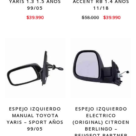
YARIS 1.3 1.5 AÑOS
ACCENT RB 1.4 AÑOS
99/05
11/18
El
El
$
39.990
$
58.000
$
39.990
precio
precio
original
actual
era:
es:
$58.000.
$39.99
ESPEJO IZQUIERDO
ESPEJO IZQUIERDO
MANUAL TOYOTA
ELECTRICO
YARIS – SPORT AÑOS
(ORIGINAL) CITROEN
99/05
BERLINGO –
PEUGEOT PARTNER