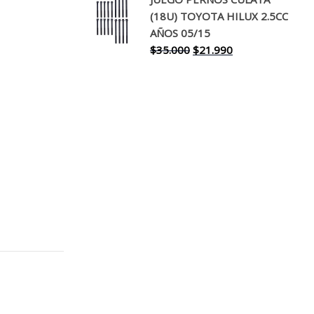
original
actual
(18U) TOYOTA HILUX 2.5CC
era:
es:
AÑOS 05/15
$30.000.
$17.990.
El
El
$
35.000
$
21.990
precio
precio
original
actual
era:
es:
$35.000.
$21.990.