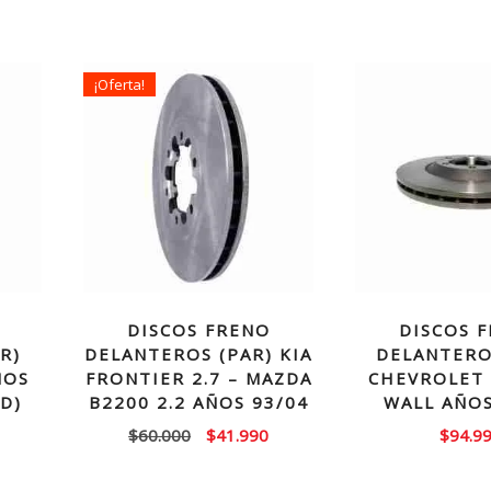
¡Oferta!
DISCOS FRENO
DISCOS 
R)
DELANTEROS (PAR) KIA
DELANTERO
ÑOS
FRONTIER 2.7 – MAZDA
CHEVROLET 
D)
B2200 2.2 AÑOS 93/04
WALL AÑOS
El
El
$
60.000
$
41.990
$
94.9
precio
precio
original
actual