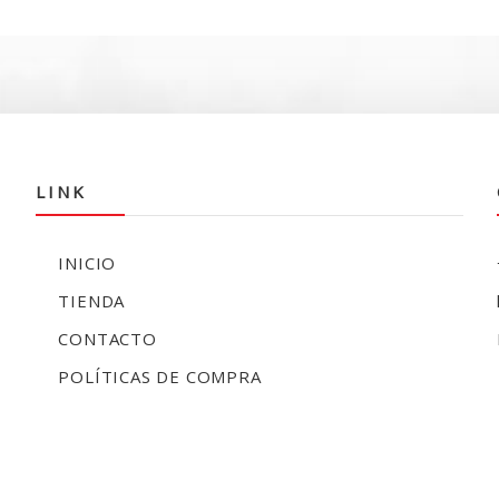
era:
es:
$60.000.
$41.990.
LINK
INICIO
TIENDA
CONTACTO
POLÍTICAS DE COMPRA