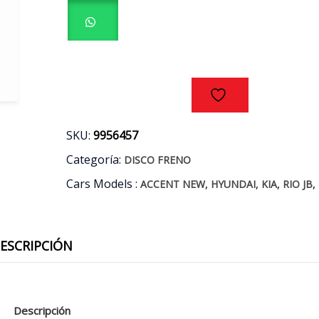
HYUNDAI
ACCENT
NEW
-
KIA
RIO
JB
AÑOS
06/11
SKU:
9956457
cantidad
Categoría:
DISCO FRENO
Cars Models :
,
,
,
,
ACCENT NEW
HYUNDAI
KIA
RIO JB
ESCRIPCIÓN
Descripción