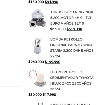
El
El
$
130.000
$
94.990
precio
precio
TURBO ISUZU NPR - NQR
original
actual
5.2CC MOTOR 4HK1-TCI
era:
es:
EURO V AÑOS 12/19
$130.000.
$94.990.
El
El
$
650.000
$
519.990
precio
precio
BOMBA PETROLEO
original
actual
ORIGINAL PARA HYUNDAI
era:
es:
STARIA 2.2CC D4HB AÑOS
$650.000.
$519.990.
22/24
El
El
$
260.000
$
199.990
precio
precio
FILTRO PETROLEO
original
actual
SEDIMENTADOR TOYOTA
era:
es:
HILUX 2.4CC 2.8CC AÑOS
$260.000.
$199.990.
16/24
El
El
$
30.000
$
17.990
precio
precio
JUEGO PERNOS CULATA