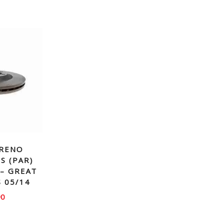
FRENO
S (PAR)
– GREAT
 05/14
90