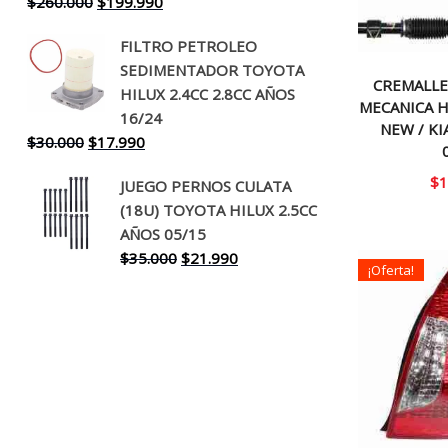
El
El
$
260.000
$
199.990
precio
precio
FILTRO PETROLEO
original
actual
SEDIMENTADOR TOYOTA
era:
es:
CREMALLE
HILUX 2.4CC 2.8CC AÑOS
$260.000.
$199.990.
MECANICA 
16/24
NEW / KI
El
El
$
30.000
$
17.990
precio
precio
$
1
JUEGO PERNOS CULATA
original
actual
(18U) TOYOTA HILUX 2.5CC
era:
es:
AÑOS 05/15
$30.000.
$17.990.
El
El
$
35.000
$
21.990
¡Oferta!
precio
precio
original
actual
era:
es:
$35.000.
$21.990.