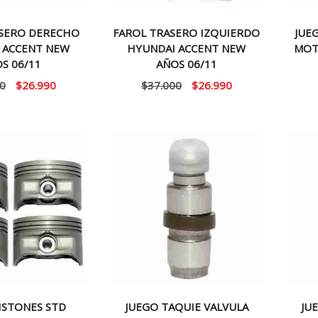
ASERO DERECHO
FAROL TRASERO IZQUIERDO
JUE
 ACCENT NEW
HYUNDAI ACCENT NEW
MOTO
S 06/11
AÑOS 06/11
El
El
El
El
0
$
26.990
$
37.000
$
26.990
precio
precio
precio
precio
original
actual
original
actual
era:
es:
era:
es:
$37.000.
$26.990.
$37.000.
$26.990.
ISTONES STD
JUEGO TAQUIE VALVULA
JU