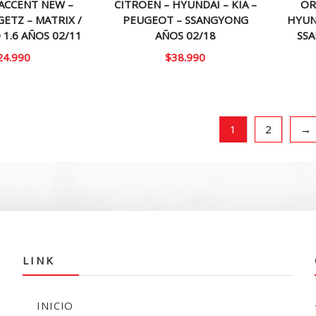
ACCENT NEW –
CITROEN – HYUNDAI – KIA –
OR
GETZ – MATRIX /
PEUGEOT – SSANGYONG
HYUN
 1.6 AÑOS 02/11
AÑOS 02/18
SS
24.990
$
38.990
1
2
→
LINK
INICIO