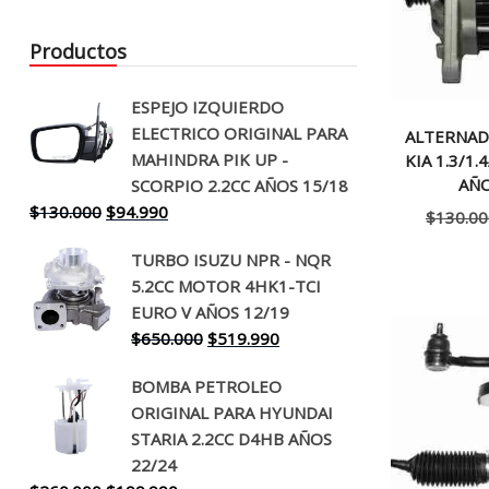
Productos
ESPEJO IZQUIERDO
ELECTRICO ORIGINAL PARA
ALTERNAD
MAHINDRA PIK UP -
KIA 1.3/1.4
AÑO
SCORPIO 2.2CC AÑOS 15/18
El
El
$
130.000
$
94.990
$
130.00
precio
precio
TURBO ISUZU NPR - NQR
original
actual
5.2CC MOTOR 4HK1-TCI
era:
es:
EURO V AÑOS 12/19
$130.000.
$94.990.
El
El
$
650.000
$
519.990
precio
precio
BOMBA PETROLEO
original
actual
ORIGINAL PARA HYUNDAI
era:
es:
STARIA 2.2CC D4HB AÑOS
$650.000.
$519.990.
22/24