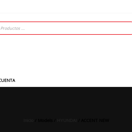
CUENTA
Inicio
/ Models /
HYUNDAI
/ ACCENT NEW