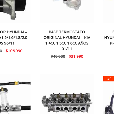
OR HYUNDAI –
BASE TERMOSTATO
/1.5/1.6/1.8/2.0
ORIGINAL HYUNDAI – KIA
HYUN
S 96/11
1.4CC 1.5CC 1.6CC AÑOS
PR
01/11
El
El
0
$
106.990
El
El
$
40.000
$
31.990
precio
precio
precio
precio
original
actual
original
actual
era:
es:
era:
es:
$130.000.
$106.990.
¡Ofer
$40.000.
$31.990.