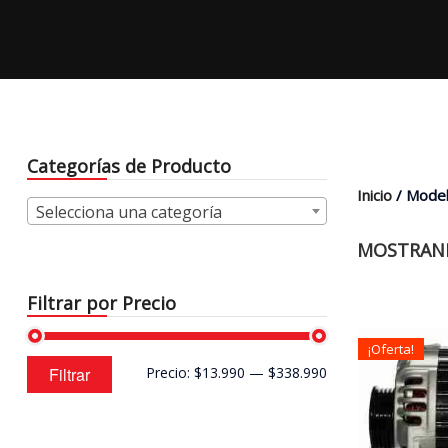
Categorías de Producto
Inicio
/ Model
Selecciona una categoría
MOSTRAND
Filtrar por Precio
¡Oferta!
Precio
Precio
Filtrar
Precio:
$13.990
—
$338.990
mínimo
máximo