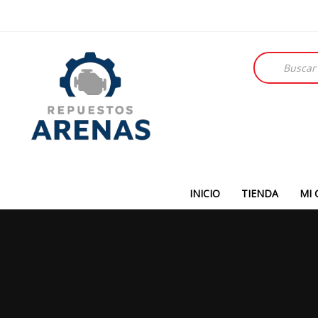
Búsqueda
de
productos
INICIO
TIENDA
MI 