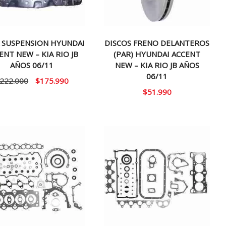
 SUSPENSION HYUNDAI
DISCOS FRENO DELANTEROS
ENT NEW – KIA RIO JB
(PAR) HYUNDAI ACCENT
AÑOS 06/11
NEW – KIA RIO JB AÑOS
06/11
El
El
222.000
$
175.990
$
51.990
precio
precio
original
actual
era:
es:
$222.000.
$175.990.