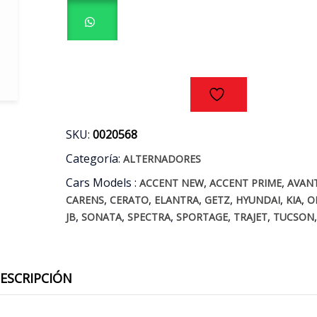
1.3/1.4/1.5/1.6/1.8/2.0
AÑOS
96/11
cantidad
SKU:
0020568
Categoría:
ALTERNADORES
Cars Models :
,
,
ACCENT NEW
ACCENT PRIME
AVAN
,
,
,
,
,
,
CARENS
CERATO
ELANTRA
GETZ
HYUNDAI
KIA
O
,
,
,
,
,
JB
SONATA
SPECTRA
SPORTAGE
TRAJET
TUCSON
ESCRIPCIÓN