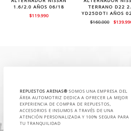
ALTERNADOR NISSAN
ALTERNADOR NIS
1.6/2.0 AÑOS 06/18
TERRANO D22 2
YD25DDTI AÑOS 0
$
119.990
El
$
160.000
$
139.99
precio
original
era:
$160.00
SOBRE NOSOTROS
REPUESTOS ARENAS®
SOMOS UNA EMPRESA DEL
ÁREA AUTOMOTRIZ DEDICA A OFRECER LA MEJOR
EXPERIENCIA DE COMPRA DE REPUESTOS,
ACCESORIOS E INSUMOS A TRAVÉS DE UNA
ATENCIÓN PERSONALIZADA Y 100% SEGURA PARA
TU TRANQUILIDAD