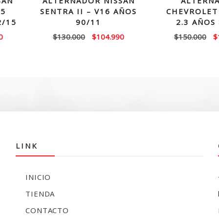
SAN
ALTERNADOR NISSAN
ALTERN
.5
SENTRA II – V16 AÑOS
CHEVROLET 
2/15
90/11
2.3 AÑOS
El
El
El
El
0
$
130.000
$
104.990
$
150.000
$
precio
precio
precio
p
actual
original
actual
or
es:
era:
es:
e
0.
$139.990.
$130.000.
$104.990.
$
LINK
INICIO
TIENDA
CONTACTO