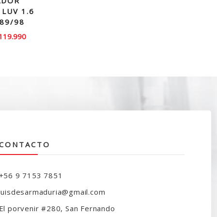
ADOR
LUV 1.6
 89/98
El
119.990
recio
precio
iginal
actual
ra:
es:
150.000.
$119.990.
CONTACTO
+56 9 7153 7851
luisdesarmaduria@gmail.com
El porvenir #280, San Fernando