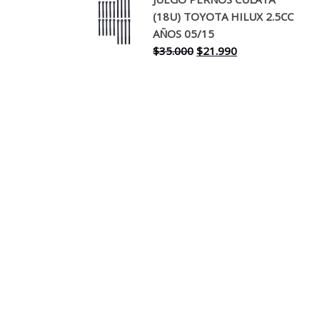
original
actual
(18U) TOYOTA HILUX 2.5CC
era:
es:
AÑOS 05/15
$30.000.
$17.990.
El
El
$
35.000
$
21.990
precio
precio
original
actual
era:
es:
$35.000.
$21.990.