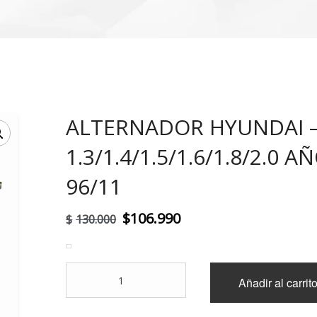
ALTERNADOR HYUNDAI –
!
1.3/1.4/1.5/1.6/1.8/2.0 A
96/11
El
El
$
106.990
$
130.000
precio
precio
original
actual
ALTERNADOR
Añadir al carrit
era:
es:
HYUNDAI
-
$130.000.
$106.990.
KIA