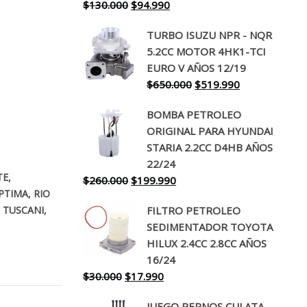
El
El
$
130.000
$
94.990
precio
precio
TURBO ISUZU NPR - NQR
original
actual
5.2CC MOTOR 4HK1-TCI
era:
es:
EURO V AÑOS 12/19
$130.000.
$94.990.
El
El
$
650.000
$
519.990
precio
precio
BOMBA PETROLEO
original
actual
ORIGINAL PARA HYUNDAI
era:
es:
STARIA 2.2CC D4HB AÑOS
$650.000.
$519.990.
22/24
,
TE
El
El
$
260.000
$
199.990
,
PTIMA
RIO
precio
precio
,
,
FILTRO PETROLEO
TUSCANI
original
actual
SEDIMENTADOR TOYOTA
era:
es:
HILUX 2.4CC 2.8CC AÑOS
$260.000.
$199.990.
16/24
El
El
$
30.000
$
17.990
precio
precio
JUEGO PERNOS CULATA