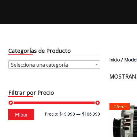
Categorías de Producto
Inicio
/ Model
Selecciona una categoría
MOSTRAND
Filtrar por Precio
¡Oferta!
Precio
Precio
Filtrar
Precio:
$19.990
—
$106.990
mínimo
máximo