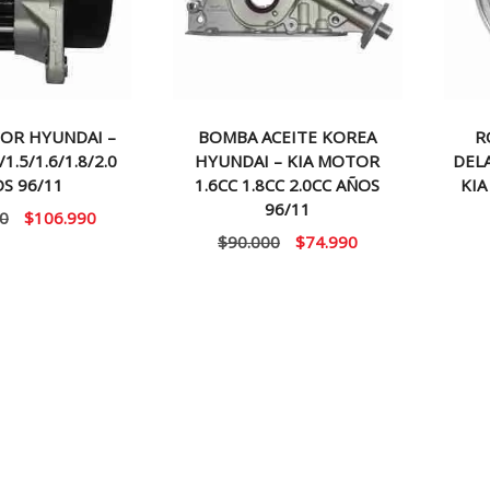
OR HYUNDAI –
BOMBA ACEITE KOREA
R
/1.5/1.6/1.8/2.0
HYUNDAI – KIA MOTOR
DELA
S 96/11
1.6CC 1.8CC 2.0CC AÑOS
KIA
96/11
El
El
0
$
106.990
El
El
$
90.000
$
74.990
precio
precio
precio
precio
original
actual
original
actual
era:
es:
era:
es:
$130.000.
$106.990.
$90.000.
$74.990.