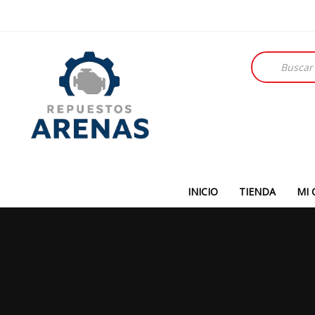
Búsqueda
de
productos
INICIO
TIENDA
MI 