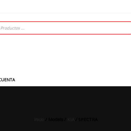
CUENTA
Inicio
/ Models /
KIA
/ SPECTRA