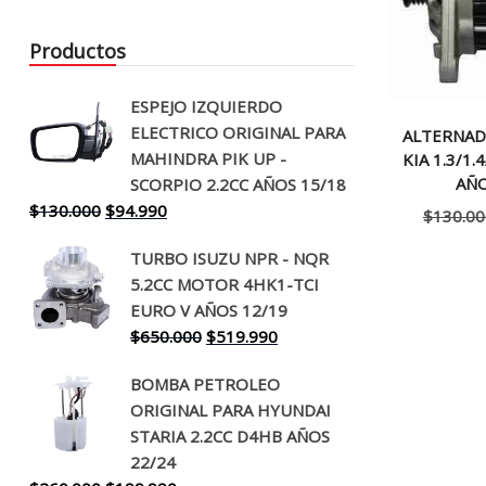
Productos
ESPEJO IZQUIERDO
ELECTRICO ORIGINAL PARA
ALTERNAD
MAHINDRA PIK UP -
KIA 1.3/1.4
AÑO
SCORPIO 2.2CC AÑOS 15/18
El
El
$
130.000
$
94.990
$
130.00
precio
precio
TURBO ISUZU NPR - NQR
original
actual
5.2CC MOTOR 4HK1-TCI
era:
es:
EURO V AÑOS 12/19
$130.000.
$94.990.
El
El
$
650.000
$
519.990
precio
precio
BOMBA PETROLEO
original
actual
ORIGINAL PARA HYUNDAI
era:
es:
STARIA 2.2CC D4HB AÑOS
$650.000.
$519.990.
22/24