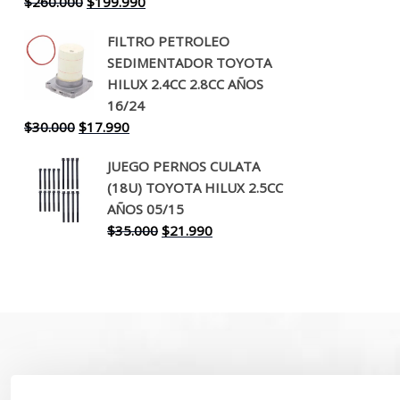
El
El
$
260.000
$
199.990
precio
precio
FILTRO PETROLEO
original
actual
SEDIMENTADOR TOYOTA
era:
es:
HILUX 2.4CC 2.8CC AÑOS
$260.000.
$199.990.
16/24
El
El
$
30.000
$
17.990
precio
precio
JUEGO PERNOS CULATA
original
actual
(18U) TOYOTA HILUX 2.5CC
era:
es:
AÑOS 05/15
$30.000.
$17.990.
El
El
$
35.000
$
21.990
precio
precio
original
actual
era:
es:
$35.000.
$21.990.