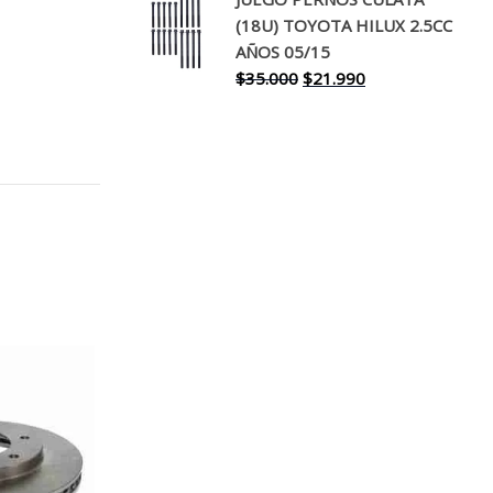
original
actual
(18U) TOYOTA HILUX 2.5CC
era:
es:
AÑOS 05/15
$30.000.
$17.990.
El
El
$
35.000
$
21.990
precio
precio
original
actual
era:
es:
$35.000.
$21.990.