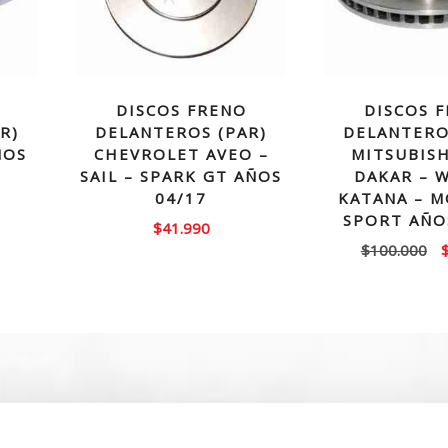
DISCOS FRENO
DISCOS 
R)
DELANTEROS (PAR)
DELANTERO
ÑOS
CHEVROLET AVEO –
MITSUBISH
SAIL – SPARK GT AÑOS
DAKAR – 
04/17
KATANA – 
SPORT AÑO
$
41.990
E
$
100.000
p
o
e
$