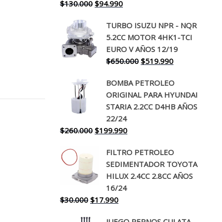
El
El
$
130.000
$
94.990
precio
precio
TURBO ISUZU NPR - NQR
original
actual
5.2CC MOTOR 4HK1-TCI
era:
es:
EURO V AÑOS 12/19
$130.000.
$94.990.
El
El
$
650.000
$
519.990
precio
precio
BOMBA PETROLEO
original
actual
ORIGINAL PARA HYUNDAI
era:
es:
STARIA 2.2CC D4HB AÑOS
$650.000.
$519.990.
22/24
El
El
$
260.000
$
199.990
precio
precio
FILTRO PETROLEO
original
actual
SEDIMENTADOR TOYOTA
era:
es:
HILUX 2.4CC 2.8CC AÑOS
$260.000.
$199.990.
16/24
El
El
$
30.000
$
17.990
precio
precio
JUEGO PERNOS CULATA