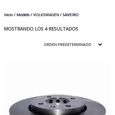
$35.000.
$21.990.
Inicio
/ Models /
VOLKSWAGEN
/ SAVEIRO
MOSTRANDO LOS 4 RESULTADOS