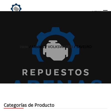
MENU
Búsqueda
de
productos
Inicio
/ Models /
VOLKSWAGEN
/ SAVEIRO
INICIO
TIENDA
MI CUENTA
Categorías de Producto