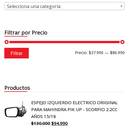
Selecciona una categoría
Filtrar por Precio
Precio
Precio
Filtrar
Precio:
$37.990
—
$86.990
mínimo
máximo
Productos
ESPEJO IZQUIERDO ELECTRICO ORIGINAL
PARA MAHINDRA PIK UP - SCORPIO 2.2CC
AÑOS 15/18
El
El
$
130.000
$
94.990