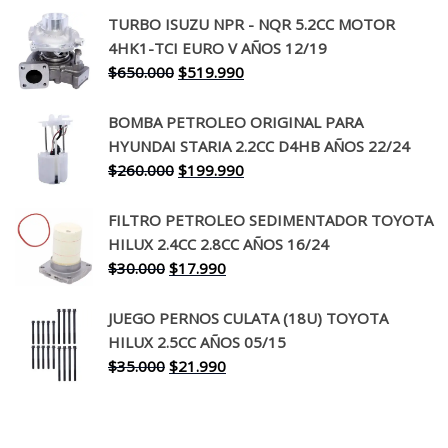
precio
precio
TURBO ISUZU NPR - NQR 5.2CC MOTOR
original
actual
4HK1-TCI EURO V AÑOS 12/19
era:
es:
El
El
$
650.000
$
519.990
$130.000.
$94.990.
precio
precio
original
actual
BOMBA PETROLEO ORIGINAL PARA
era:
es:
HYUNDAI STARIA 2.2CC D4HB AÑOS 22/24
$650.000.
$519.990.
El
El
$
260.000
$
199.990
precio
precio
original
actual
FILTRO PETROLEO SEDIMENTADOR TOYOTA
era:
es:
HILUX 2.4CC 2.8CC AÑOS 16/24
$260.000.
$199.990.
El
El
$
30.000
$
17.990
precio
precio
original
actual
JUEGO PERNOS CULATA (18U) TOYOTA
era:
es:
HILUX 2.5CC AÑOS 05/15
$30.000.
$17.990.
El
El
$
35.000
$
21.990
precio
precio
original
actual
era:
es: